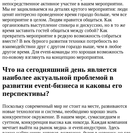
непосредственное активное участие в вашем мероприятии.
Мы не зацикливаемся на деталях крутого мероприятия: люди
ценят интересно проведенное время гораздо больше, чем все
мероприятие в целом. Людям нравится общаться. Как
организовать выступление спикера и дискуссию, но в то же
время заставить гостей общаться между собой? Как
превратить мероприятие в редкую возможность собраться
вместе? В век бурного развития техники потребность во
взаимодействии друг с другом гораздо выше, чем в любое
другое время. Для event-команды это хорошая возможность
по-новому взглянуть на концепцию мероприятия.
Что на сегодняшний день является
наиболее актуальной проблемой в
развитии
event-бизнеса и каковы его
перспективы?
Поскольку современный мир не стоит на месте, развиваются
новые технологии и системы, необходимо хорошо знать
конкурентное окружение. В нашем мире, сумасшедшем и
суетном, конкуренция высока как никогда. Каждая компания
мечтает выйти на рынок медиа- и event-индустрии. Здесь
важно найти нишу, которая, возможно, будет в новинку, но где