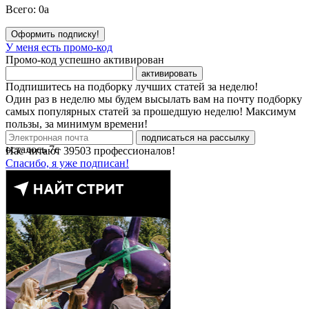
Всего:
0
a
Оформить подписку!
У меня есть промо-код
Промо-код успешно активирован
активировать
Подпишитесь на подборку лучших статей за неделю!
Один раз в неделю мы будем высылать вам на почту подборку
самых популярных статей за прошедшую неделю! Максимум
пользы, за минимум времени!
подписаться на рассылку
осталось
7
с
Нас читают
39503
профессионалов!
Спасибо, я уже подписан!