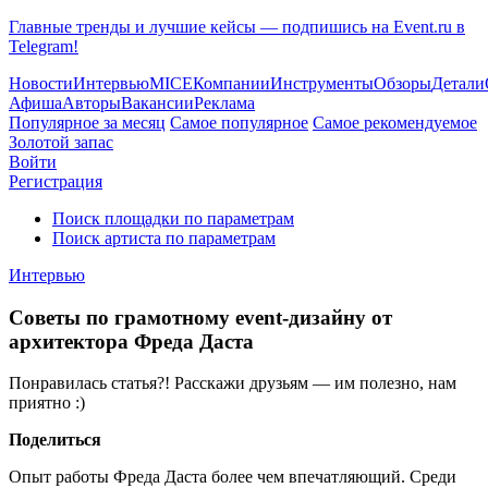
Главные тренды и лучшие кейсы — подпишись на Event.ru в
Telegram!
Новости
Интервью
MICE
Компании
Инструменты
Обзоры
Детали
Афиша
Авторы
Вакансии
Реклама
Популярное за месяц
Самое популярное
Самое рекомендуемое
Золотой запас
Войти
Регистрация
Поиск площадки по параметрам
Поиск артиста по параметрам
Интервью
Советы по грамотному event-дизайну от
архитектора Фреда Даста
Понравилась статья?! Расскажи друзьям — им полезно, нам
приятно :)
Поделиться
Опыт работы Фреда Даста более чем впечатляющий. Среди