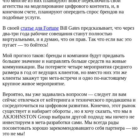
что многие из них планируют вовсе переключить свои
агентства на моделирование цифрового контента, и, в
конечном счете, планируют опередить спрос брендов на
подобные услуги.
В своей
статье для Fortune
Bill Gates предсказывает, что через
два-три года рабочие совещания станут полностью
виртуальными, и я думаю, что он прав. Так что если вас это
пугает — то бойтесь!
Мой прогноз таков: бренды и компании будут придавать
большее значение и направлять больше средств на живые
коммуникации. Вы потеряете четыре мероприятия среднего
размера в год от ведущих клиентов, но вместо них эти же
клиенты закажут три мета-встречи и одно по-настоящему
крупное живое мероприятие.
Вероятно, вы уже задавались вопросом — следует ли вам
сейчас отвлечься от кейтеринга и технического продакшена и
сосредоточиться на цифровом развитии. Конечно, этот рынок
существует и набирает обороты , но я хочу сказать, что мы в
AKJOHNSTON Group выбрали другой подход: мы ничего не
инвестируем в мета-разработки сами. Мы всегда рады
посоветовать хорошо зарекомендовавшего себя партнера — но
это не мы!