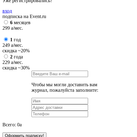
Уже регистрировались?
вход
подписка на Event.ru
6
месяцев
299
a
/мес.
1
год
249
a
/мес.
скидка
~20%
2
года
229
a
/мес.
скидка
~30%
Чтобы мы могли доставить вам
журнал, пожалуйста заполните:
Всего:
0
a
Оформить подписку!