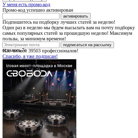
У меня есть промо-код
Промо-код успешно активирован
активировать
Подпишитесь на подборку лучших статей за неделю!
Один раз в неделю мы будем высылать вам на почту подборку
самых популярных статей за прошедшую неделю! Максимум
пользы, за минимум времени!
подписаться на рассылку
осталось
7
с
Нас читают
39503
профессионалов!
Спасибо, я уже подписан!