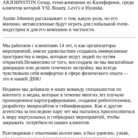
AKJOHNSTON Group, event-компании из Калифорнии, среди
клиентов которой YSL Beauty, Levi’s и Hyundai.
Austin Johnston рассказывает о том, какую роль, по его
мнению, метавселенные будут играть для глобальной event-
индустрии и для его компании в частности.
Мы работаем с клиентами 14 лет, и как организаторы
мероприятий, имели удовольствие создавать иммерсивные
пространства и миры, которые ведут людей по путям
открытий.Независимо от того, воссоздаем ли мы масштабные
декорации или делаем точечную застройку, мы всегда
чувствовали себя комфортно в сфере физического опыта —
это в нашей ДНК!
Недавно мы добавили в нашу команду специалистов по
контенту и медиа, которые в течение многих лет изучали
проекционное картографирование, создание робототехники,
разработку микросайтов и геймификацию. Как и другие
агентства за последние пару лет мы пытались приспособиться
к миру виртуальных и гибридных мероприятий, чтобы
закрывать
потребности наших клиентов.
Разговаривая с опытными коллегами, я был удивлен, узнав,