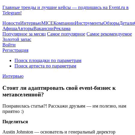
Главные тренды и лучшие кейсы — подпишись на Event.ru в
Telegram!
Новости
Интервью
MICE
Компании
Инструменты
Обзоры
Детали
Афиша
Авторы
Вакансии
Реклама
Популярное за месяц
Самое популярное
Самое рекомендуемое
Золотой запас
Войти
Регистрация
Поиск площадки по параметрам
Поиск артиста по параметрам
Интервью
Стоит ли адаптировать свой event-бизнес к
метавселенной?
Понравилась статья?! Расскажи друзьям — им полезно, нам
приятно :)
Поделиться
Austin Johnston — основатель и генеральный директор