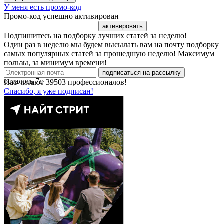
У меня есть промо-код
Промо-код успешно активирован
активировать
Подпишитесь на подборку лучших статей за неделю!
Один раз в неделю мы будем высылать вам на почту подборку
самых популярных статей за прошедшую неделю! Максимум
пользы, за минимум времени!
подписаться на рассылку
осталось
7
с
Нас читают
39503
профессионалов!
Спасибо, я уже подписан!