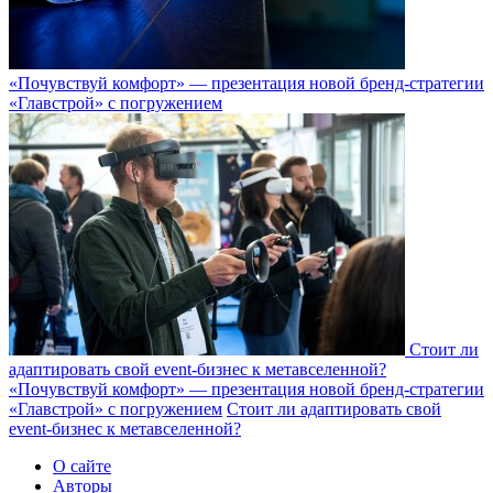
«Почувствуй комфорт» — презентация новой бренд-стратегии
«Главстрой» с погружением
Стоит ли
адаптировать свой event-бизнес к метавселенной?
«Почувствуй комфорт» — презентация новой бренд-стратегии
«Главстрой» с погружением
Стоит ли адаптировать свой
event-бизнес к метавселенной?
О сайте
Авторы