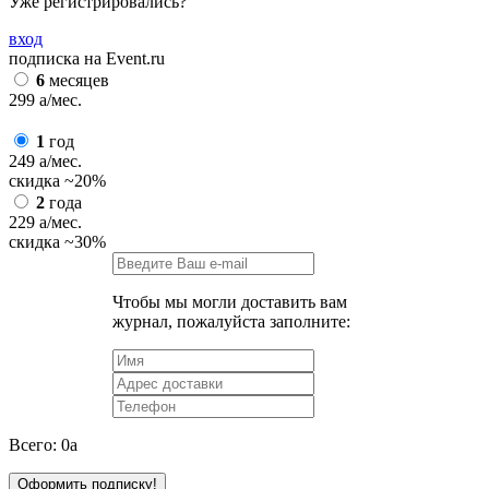
Уже регистрировались?
вход
подписка на Event.ru
6
месяцев
299
a
/мес.
1
год
249
a
/мес.
скидка
~20%
2
года
229
a
/мес.
скидка
~30%
Чтобы мы могли доставить вам
журнал, пожалуйста заполните:
Всего:
0
a
Оформить подписку!