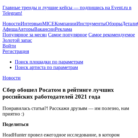
Главные тренды и лучшие кейсы — подпишись на Event.ru в
Telegram!
Новости
Интервью
MICE
Компании
Инструменты
Обзоры
Детали
Афиша
Авторы
Вакансии
Реклама
Популярное за месяц
Самое популярное
Самое рекомендуемое
Золотой запас
Войти
Регистрация
Поиск площадки по параметрам
Поиск артиста по параметрам
Новости
Сбер обошел Росатом в рейтинге лучших
российских работодателей 2021 года
Понравилась статья?! Расскажи друзьям — им полезно, нам
приятно :)
Поделиться
HeadHunter провел ежегодное исследование, в котором