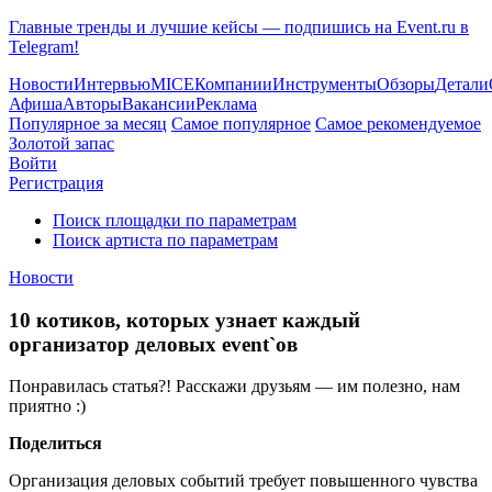
Главные тренды и лучшие кейсы — подпишись на Event.ru в
Telegram!
Новости
Интервью
MICE
Компании
Инструменты
Обзоры
Детали
Афиша
Авторы
Вакансии
Реклама
Популярное за месяц
Самое популярное
Самое рекомендуемое
Золотой запас
Войти
Регистрация
Поиск площадки по параметрам
Поиск артиста по параметрам
Новости
10 котиков, которых узнает каждый
организатор деловых event`ов
Понравилась статья?! Расскажи друзьям — им полезно, нам
приятно :)
Поделиться
Организация деловых событий требует повышенного чувства