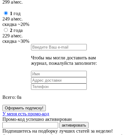
299
a
/мес.
1
год
249
a
/мес.
скидка
~20%
2
года
229
a
/мес.
скидка
~30%
Чтобы мы могли доставить вам
журнал, пожалуйста заполните:
Всего:
0
a
Оформить подписку!
У меня есть промо-код
Промо-код успешно активирован
активировать
Подпишитесь на подборку лучших статей за неделю!