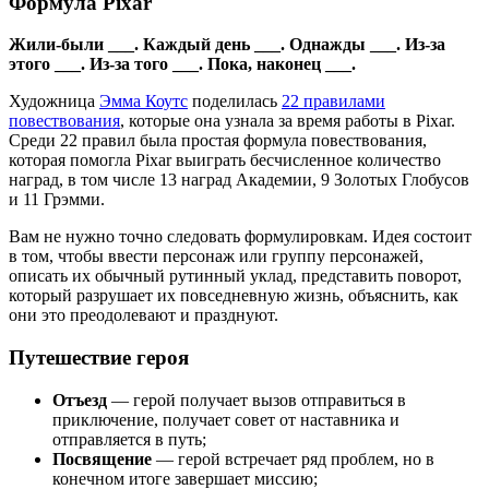
Формула Pixar
Жили-были ___. Каждый день ___. Однажды ___. Из-за
этого ___. Из-за того ___. Пока, наконец ___.
Художница
Эмма Коутс
поделилась
22 правилами
повествования
, которые она узнала за время работы в Pixar.
Среди 22 правил была простая формула повествования,
которая помогла Pixar выиграть бесчисленное количество
наград, в том числе 13 наград Академии, 9 Золотых Глобусов
и 11 Грэмми.
Вам не нужно точно следовать формулировкам. Идея состоит
в том, чтобы ввести персонаж или группу персонажей,
описать их обычный рутинный уклад, представить поворот,
который разрушает их повседневную жизнь, объяснить, как
они это преодолевают и празднуют.
Путешествие героя
Отъезд
— герой получает вызов отправиться в
приключение, получает совет от наставника и
отправляется в путь;
Посвящение
— герой встречает ряд проблем, но в
конечном итоге завершает миссию;