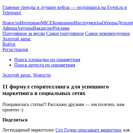
Главные тренды и лучшие кейсы — подпишись на Event.ru в
Telegram!
Новости
Интервью
MICE
Компании
Инструменты
Обзоры
Детали
Афиша
Авторы
Вакансии
Реклама
Популярное за месяц
Самое популярное
Самое рекомендуемое
Золотой запас
Войти
Регистрация
Поиск площадки по параметрам
Поиск артиста по параметрам
Золотой запас
,
Новости
11 формул сторителлинга для успешного
маркетинга в социальных сетях
Понравилась статья?! Расскажи друзьям — им полезно, нам
приятно :)
Поделиться
Легендарный маркетолог
Сет Годин описывает маркетинг
как