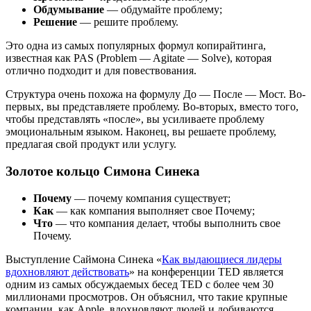
Обдумывание
— обдумайте проблему;
Решение
— решите проблему.
Это одна из самых популярных формул копирайтинга,
известная как PAS (Problem — Agitate — Solve), которая
отлично подходит и для повествования.
Структура очень похожа на формулу До — После — Мост. Во-
первых, вы представляете проблему. Во-вторых, вместо того,
чтобы представлять «после», вы усиливаете проблему
эмоциональным языком. Наконец, вы решаете проблему,
предлагая свой продукт или услугу.
Золотое кольцо Симона Синека
Почему
— почему компания существует;
Как
— как компания выполняет свое Почему;
Что
— что компания делает, чтобы выполнить свое
Почему.
Выступление Саймона Синека «
Как выдающиеся лидеры
вдохновляют действовать
» на конференции TED является
одним из самых обсуждаемых бесед TED с более чем 30
миллионами просмотров. Он объяснил, что такие крупные
компании, как Apple, вдохновляют людей и добиваются