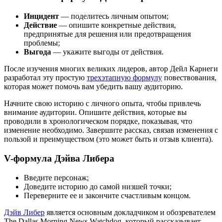
Инцидент
— поделитесь личным опытом;
Действие
— опишите конкретные действия,
предпринятые для решения или предотвращения
проблемы;
Выгода
— укажите выгоды от действия.
После изучения многих великих лидеров, автор Дейл Карнеги
разработал эту простую
трехэтапную формулу
повествования,
которая может помочь вам убедить вашу аудиторию.
Начните свою историю с личного опыта, чтобы привлечь
внимание аудитории. Опишите действия, которые вы
проводили в хронологическом порядке, показывая, что
изменение необходимо. Завершите рассказ, связав изменения с
пользой и преимуществом (это может быть и отзыв клиента).
V-формула Дэйва Либера
Введите персонаж;
Доведите историю до самой низшей точки;
Переверните ее и закончите счастливым концом.
Дэйв Либер
является основным докладчиком и обозревателем
The Dallas Morning News Watchdog, который рассказывает