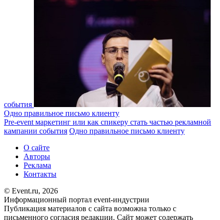
события
Одно правильное письмо клиенту
Pre-event маркетинг или как спикеру стать частью рекламной
кампании события
Одно правильное письмо клиенту
О сайте
Авторы
Реклама
Контакты
© Event.ru, 2026
Информационный портал event-индустрии
Публикация материалов с сайта возможна только с
письменного согласия редакции. Сайт может содержать