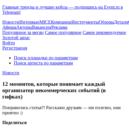
Главные тренды и лучшие кейсы — подпишись на Event.ru в
Telegram!
Новости
Интервью
MICE
Компании
Инструменты
Обзоры
Детали
Афиша
Авторы
Вакансии
Реклама
Популярное за месяц
Самое популярное
Самое рекомендуемое
Золотой запас
Войти
Регистрация
Поиск площадки по параметрам
Поиск артиста по параметрам
Новости
12 моментов, которые понимает каждый
организатор некоммерческих событий (в
гифках)
Понравилась статья?! Расскажи друзьям — им полезно, нам
приятно :)
Поделиться