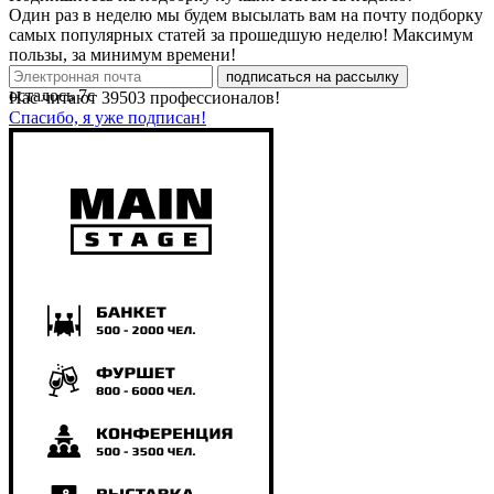
Один раз в неделю мы будем высылать вам на почту подборку
самых популярных статей за прошедшую неделю! Максимум
пользы, за минимум времени!
подписаться на рассылку
осталось
7
с
Нас читают
39503
профессионалов!
Спасибо, я уже подписан!