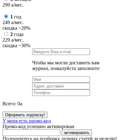
299
a
/мес.
1
год
249
a
/мес.
скидка
~20%
2
года
229
a
/мес.
скидка
~30%
Чтобы мы могли доставить вам
журнал, пожалуйста заполните:
Всего:
0
a
Оформить подписку!
У меня есть промо-код
Промо-код успешно активирован
активировать
Подпишитесь на подборку лучших статей за неделю!