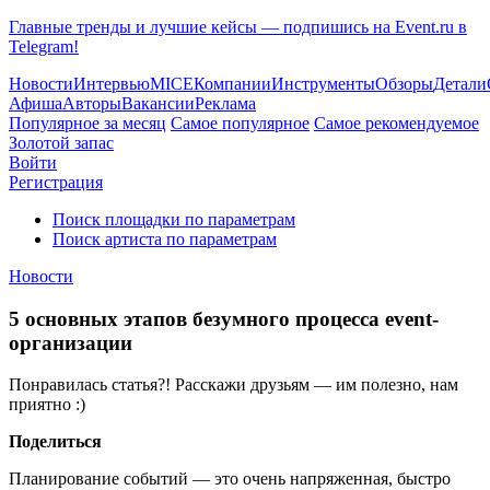
Главные тренды и лучшие кейсы — подпишись на Event.ru в
Telegram!
Новости
Интервью
MICE
Компании
Инструменты
Обзоры
Детали
Афиша
Авторы
Вакансии
Реклама
Популярное за месяц
Самое популярное
Самое рекомендуемое
Золотой запас
Войти
Регистрация
Поиск площадки по параметрам
Поиск артиста по параметрам
Новости
5 основных этапов безумного процесса event-
организации
Понравилась статья?! Расскажи друзьям — им полезно, нам
приятно :)
Поделиться
Планирование событий — это очень напряженная, быстро