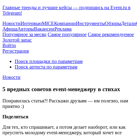
Главные тренды и лучшие кейсы — подпишись на Event.ru в
Telegram!
Новости
Интервью
MICE
Компании
Инструменты
Обзоры
Детали
Афиша
Авторы
Вакансии
Реклама
Популярное за месяц
Самое популярное
Самое рекомендуемое
Золотой запас
Войти
Регистрация
Поиск площадки по параметрам
Поиск артиста по параметрам
Новости
5 вредных советов event-менеджеру в стихах
Понравилась статья?! Расскажи друзьям — им полезно, нам
приятно :)
Поделиться
Для тех, кто спрашивает, а потом делает наоборот, или как
преуспеть молодому event-менеджеру, который хочет все