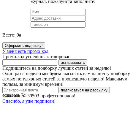
журнал, пожалуйста заполните:
Всего:
0
a
Оформить подписку!
У меня есть промо-код
Промо-код успешно активирован
активировать
Подпишитесь на подборку лучших статей за неделю!
Один раз в неделю мы будем высылать вам на почту подборку
самых популярных статей за прошедшую неделю! Максимум
пользы, за минимум времени!
подписаться на рассылку
осталось
7
с
Нас читают
39503
профессионалов!
Спасибо, я уже подписан!