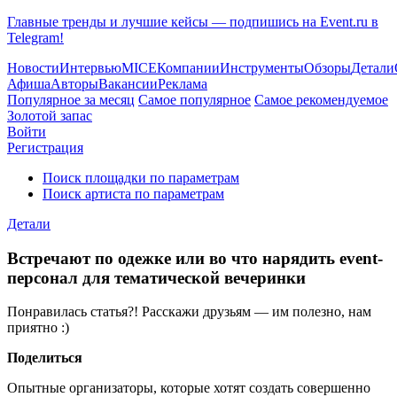
Главные тренды и лучшие кейсы — подпишись на Event.ru в
Telegram!
Новости
Интервью
MICE
Компании
Инструменты
Обзоры
Детали
Афиша
Авторы
Вакансии
Реклама
Популярное за месяц
Самое популярное
Самое рекомендуемое
Золотой запас
Войти
Регистрация
Поиск площадки по параметрам
Поиск артиста по параметрам
Детали
Встречают по одежке или во что нарядить event-
персонал для тематической вечеринки
Понравилась статья?! Расскажи друзьям — им полезно, нам
приятно :)
Поделиться
Опытные организаторы, которые хотят создать совершенно