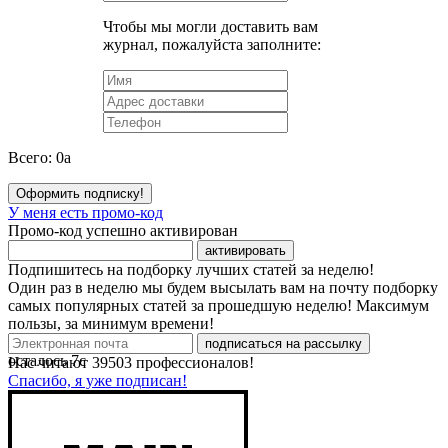
Чтобы мы могли доставить вам
журнал, пожалуйста заполните:
Всего:
0
a
Оформить подписку!
У меня есть промо-код
Промо-код успешно активирован
активировать
Подпишитесь на подборку лучших статей за неделю!
Один раз в неделю мы будем высылать вам на почту подборку
самых популярных статей за прошедшую неделю! Максимум
пользы, за минимум времени!
подписаться на рассылку
осталось
7
с
Нас читают
39503
профессионалов!
Спасибо, я уже подписан!