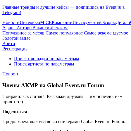
Главные тренды и лучшие кейсы — подпишись на Event.ru в
Telegram!
Новости
Интервью
MICE
Компании
Инструменты
Обзоры
Детали
Афиша
Авторы
Вакансии
Реклама
Популярное за месяц
Самое популярное
Самое рекомендуемое
Золотой запас
Войти
Регистрация
Поиск площадки по параметрам
Поиск артиста по параметрам
Новости
Члены АКМР на Global Event.ru Forum
Понравилась статья?! Расскажи друзьям — им полезно, нам
приятно :)
Поделиться
Продолжаем знакомство со спикерами Global Event.ru Forum.