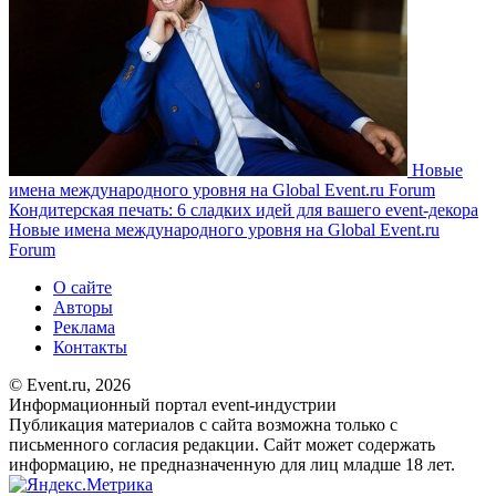
Новые
имена международного уровня на Global Event.ru Forum
Кондитерская печать: 6 сладких идей для вашего event-декора
Новые имена международного уровня на Global Event.ru
Forum
О сайте
Авторы
Реклама
Контакты
© Event.ru, 2026
Информационный портал event-индустрии
Публикация материалов с сайта возможна только с
письменного согласия редакции. Сайт может содержать
информацию, не предназначенную для лиц младше 18 лет.