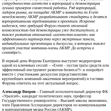
сотрудничества агентств и корпораций и демонстрация
лучших примеров совместной работы. Ряд корпораций,
лидеров рынка, на площадке АКМР и комитета по Event-
менеджменту АКМР разрабатывают стандарты и делятся
корпоративными требованиями к проектам. Искренне
надеемся, что грядущий Форум станет отличной
возможностью для демонстрации уже достигнутого, а
также развития отношений «агентство-клиент» как
эффективного партнерства через экспертные панели,
индивидуальные презентации и дискуссии, в которых также
примут участие компании-члены АКМР. До встречи в
сентябре!».
В первый день Форума Екатерина выступит модератором
одной из ключевых сессий – «Event – пустая трата средств или
эффективный инструмент развития бизнеса?!» и попробует
вместе с участниками дискуссии (представителям
крупнейших компаний-заказчиков мероприятий) и гостями
Форума ответить на этот актуальный вопрос.
Александр Вихров
– Главный исполнительный директор ФК
«Уралсиб», кандидат политических наук, профессор
Государственного университета – Высшей школы экономики,
член Правления Ассоциации директоров по коммуникациям
и корпоративным медиа России (АКМР).