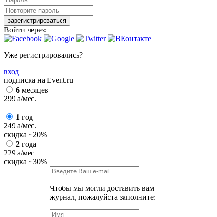
зарегистрироваться
Войти через:
Уже регистрировались?
вход
подписка на Event.ru
6
месяцев
299
a
/мес.
1
год
249
a
/мес.
скидка
~20%
2
года
229
a
/мес.
скидка
~30%
Чтобы мы могли доставить вам
журнал, пожалуйста заполните: