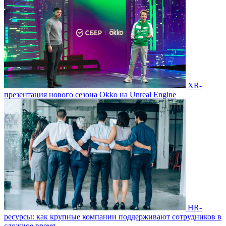
ХR-
презентация нового сезона Okko на Unreal Engine
HR-
ресурсы: как крупные компании поддерживают сотрудников в
сложное время