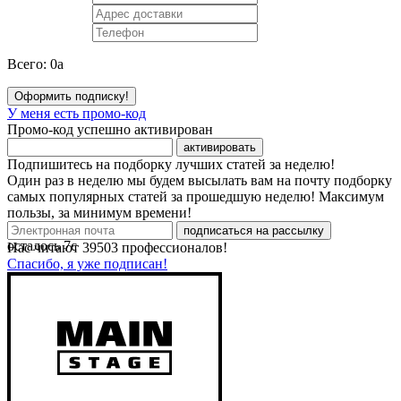
Всего:
0
a
Оформить подписку!
У меня есть промо-код
Промо-код успешно активирован
активировать
Подпишитесь на подборку лучших статей за неделю!
Один раз в неделю мы будем высылать вам на почту подборку
самых популярных статей за прошедшую неделю! Максимум
пользы, за минимум времени!
подписаться на рассылку
осталось
7
с
Нас читают
39503
профессионалов!
Спасибо, я уже подписан!