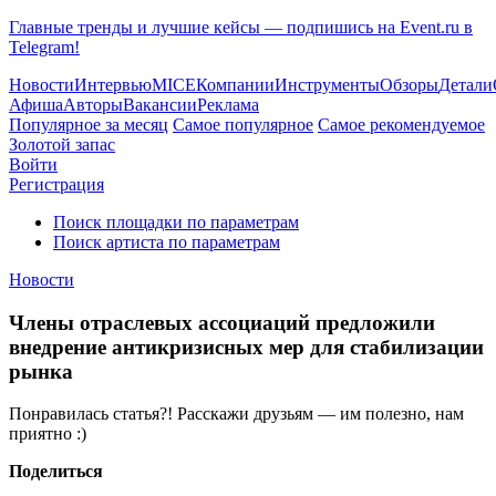
Главные тренды и лучшие кейсы — подпишись на Event.ru в
Telegram!
Новости
Интервью
MICE
Компании
Инструменты
Обзоры
Детали
Афиша
Авторы
Вакансии
Реклама
Популярное за месяц
Самое популярное
Самое рекомендуемое
Золотой запас
Войти
Регистрация
Поиск площадки по параметрам
Поиск артиста по параметрам
Новости
Члены отраслевых ассоциаций предложили
внедрение антикризисных мер для стабилизации
рынка
Понравилась статья?! Расскажи друзьям — им полезно, нам
приятно :)
Поделиться