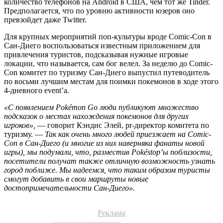
количество телефонов на Android в США, чем тот же Tinder.
Предполагается, что по уровню активности юзеров оно
превзойдет даже Twitter.
Для крупных мероприятий поп-культуры вроде Comic-Con в
Сан-Диего воспользоваться известным приложением для
привлечения туристов, подсказывая нужные игровые
локации, что называется, сам бог велел. За неделю до Comic-
Con комитет по туризму Сан-Диего выпустил путеводитель
по восьми лучшим местам для поимки покемонов в ходе этого
4-дневного event’а.
«С появлением Pokémon Go люди публикуют множество
подсказок о местах нахождения покемонов для других
игроков»,
— говорит Кэндис Элей, pr-директор комитета по
туризму. —
Так как очень много людей приезжает на Comic-
Con в Сан-Диего (и многие из них наверняка фанаты новой
игры), мы подумали, что, разместив Pokéstop’ы поблизости,
посетители получат также отличную возможность узнать
город поближе. Мы надеемся, что таким образом туристы
смогут добавить в свои маршруты новые
достопримечательности Сан-Диего».
Реклама