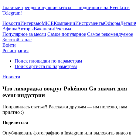
Главные тренды и лучшие кейсы — подпишись на Event.ru в
Telegram!
Новости
Интервью
MICE
Компании
Инструменты
Обзоры
Детали
Афиша
Авторы
Вакансии
Реклама
Популярное за месяц
Самое популярное
Самое рекомендуемое
Золотой запас
Войти
Регистрация
Поиск площадки по параметрам
Поиск артиста по параметрам
Новости
Что лихорадка вокруг Pokémon Go значит для
event-индустрии
Понравилась статья?! Расскажи друзьям — им полезно, нам
приятно :)
Поделиться
Опубликовать фотографию в Instagram или выложить видео в