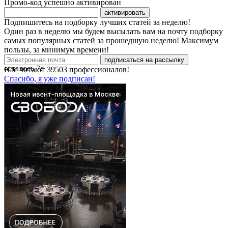
Промо-код успешно активирован
активировать
Подпишитесь на подборку лучших статей за неделю!
Один раз в неделю мы будем высылать вам на почту подборку
самых популярных статей за прошедшую неделю! Максимум
пользы, за минимум времени!
подписаться на рассылку
осталось
7
с
Нас читают
39503
профессионалов!
Спасибо, я уже подписан!