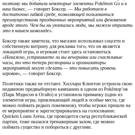
поэтому мы добавили некоторые элементы Pokémon Go и в
наш бизнес,
— говорит Боксер. —
Мы работаем в
достаточно гибкой среде, позволяющей пользоваться
преимуществами праздничных мероприятий или феноменов
вроде этого. Чем бы ни увлекались люди, мы можем отразить
это в нашем шоколаде».
Боксер также заметила, что магазин использовал соцсети и
собственную витрину для рекламы того, что он является
локацией игры, и игрокам стоит здесь остановиться.
«Неважно, устраиваете ли вы вечеринки или счастливые
часы, то что теперь рестораны и организаторы
мероприятий могут сделать — это повысить уровень
игроков»,
— говорит Боксер.
Политики также не отстают. Хиллари Клинтон устроила свою
недавнюю предвыборную кампанию в одном из Pokéstop’ов
(Парк Мэдисон в Огайо) и установила приманку (один из
элементов игры, привлекающий людей в особые места, где
можно поймать редких покемонов), чтобы игроки пришли на
ее мероприятие и зарегистрировались на голосование.
Quicken Loans Arena, где проводится съезд республиканской
партии, тоже оказался тренажерным залом, где можно
поймать существо и побороться с другими.