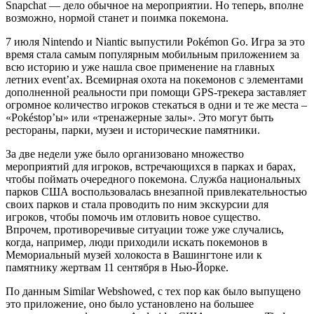
Snapchat — дело обычное на мероприятии. Но теперь, вполне
возможно, нормой станет и поимка покемона.
7 июля Nintendo и Niantic выпустили Pokémon Go. Игра за это
время стала самым популярным мобильным приложением за
всю историю и уже нашла свое применение на главных
летних event’ах. Всемирная охота на покемонов с элементами
дополненной реальности при помощи GPS-трекера заставляет
огромное количество игроков стекаться в одни и те же места –
«Pokéstop’ы» или «тренажерные залы». Это могут быть
рестораны, парки, музеи и исторические памятники.
За две недели уже было организовано множество
мероприятий для игроков, встречающихся в парках и барах,
чтобы поймать очередного покемона. Служба национальных
парков США воспользовалась внезапной привлекательностью
своих парков и стала проводить по ним экскурсии для
игроков, чтобы помочь им отловить новое существо.
Впрочем, противоречивые ситуации тоже уже случались,
когда, например, люди приходили искать покемонов в
Мемориальный музей холокоста в Вашингтоне или к
памятнику жертвам 11 сентября в Нью-Йорке.
По данным Similar Webshowed, с тех пор как было выпущено
это приложение, оно было установлено на большее