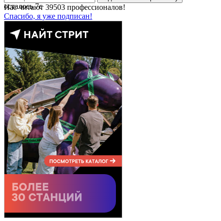
осталось
7
с
Нас читают
39503
профессионалов!
Спасибо, я уже подписан!