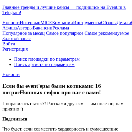
Главные тренды и лучшие кейсы — подпишись на Event.ru в
Telegram!
Новости
Интервью
MICE
Компании
Инструменты
Обзоры
Детали
Афиша
Авторы
Вакансии
Реклама
Популярное за месяц
Самое популярное
Самое рекомендуемое
Золотой запас
Войти
Регистрация
Поиск площадки по параметрам
Поиск артиста по параметрам
Новости
Если бы event`еры были котиками: 16
потрясНяшных гифок про нас с вами!
Понравилась статья?! Расскажи друзьям — им полезно, нам
приятно :)
Поделиться
Что будет, если совместить хардкорность и сумасшествие