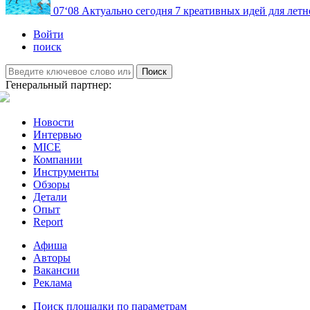
07
‘08
Актуально сегодня
7 креативных идей для летн
Войти
поиск
Поиск
Генеральный партнер:
Новости
Интервью
MICE
Компании
Инструменты
Обзоры
Детали
Опыт
Report
Афиша
Авторы
Вакансии
Реклама
Поиск площадки по параметрам