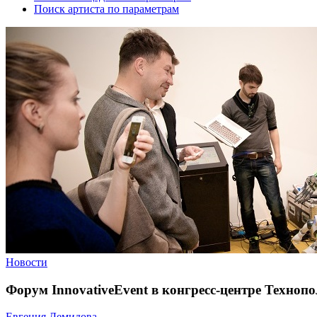
Поиск артиста по параметрам
Новости
Форум InnovativeEvent в конгресс-центре Техноп
Евгения Демидова