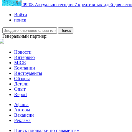
09
‘08
Актуально сегодня
7 креативных идей для летн
Войти
поиск
Поиск
Генеральный партнер:
Новости
Интервью
MICE
Компании
Инструменты
Обзоры
Детали
Опыт
Report
Афиша
Авторы
Вакансии
Реклама
Поиск площадки по параметрам