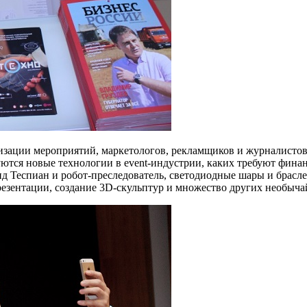
низации мероприятий, маркетологов, рекламщиков и журналисто
уются новые технологии в event-индустрии, каких требуют финан
Теспиан и робот-преследователь, светодиодные шары и браслеты
резентации, создание 3D-скульптур и множество других необыч