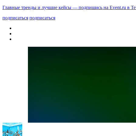
Главные тренды и лучшие кейсы — подпишись на Event.ru в Te
подписаться
подписаться