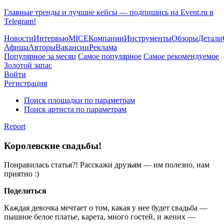
Главные тренды и лучшие кейсы — подпишись на Event.ru в
Telegram!
Новости
Интервью
MICE
Компании
Инструменты
Обзоры
Детали
Афиша
Авторы
Вакансии
Реклама
Популярное за месяц
Самое популярное
Самое рекомендуемое
Золотой запас
Войти
Регистрация
Поиск площадки по параметрам
Поиск артиста по параметрам
Report
Королевские свадьбы!
Понравилась статья?! Расскажи друзьям — им полезно, нам
приятно :)
Поделиться
Каждая девочка мечтает о том, какая у нее будет свадьба —
пышное белое платье, карета, много гостей, и жених —