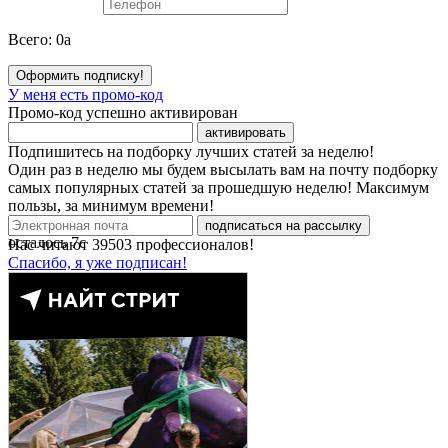
Всего:
0
a
Оформить подписку!
У меня есть промо-код
Промо-код успешно активирован
активировать
Подпишитесь на подборку лучших статей за неделю!
Один раз в неделю мы будем высылать вам на почту подборку
самых популярных статей за прошедшую неделю! Максимум
пользы, за минимум времени!
подписаться на рассылку
осталось
7
с
Нас читают
39503
профессионалов!
Спасибо, я уже подписан!