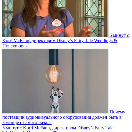
5 минут с
Korri McFann, директором Disney’s Fairy Tale Weddings &
Honeymoons
Почему
поставщик аудиовизуального оборудования должен быть в
команде с самого начала
5 минут с Korri McFann, директором Disney’s Fairy Tale