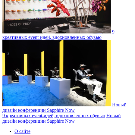
9
креативных event-идей, вдохновленных обувью
Новый
дизайн конференции Sapphire Now
9 креативных event-идей, вдохновленных обувью
Новый
дизайн конференции Sapphire Now
О сайте