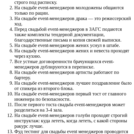
строго под расписку.
На свадьбе event-менеджеров молодожены общаются
только по рации.
На свадьбе event-менеджеров драка — это режиссерский
ход.
Перед свадьбой event-менеджеров в ЗАГС подаются
также комплекты тендерной документации,
благодарственные письма и копия свежей выписки.
На свадьбе event-менеджеров жених уснул в штабе.
На свадьбу event-менеджеров жених и невеста проходят
через кухню.
Все устные договоренности брачующихся event-
менеджеров дублируются в переписке.
На свадьбе event-менеджеров артисты работают по
бартеру.
На свадьбе event-менеджеров лучшее поздравление было
от спикера из второго блока.
На свадьбе event-менеджеров первый тост от главного
инженера по безопасности.
После первого тоста свадьба event-менеджеров может
разделиться на 3-4 зала.
На свадьбе event-менеджеров голуби проходят строгий
инструктаж: куда лететь, когда лететь, с какой стороны
ракурс лучше.
Фуд тестинг для свадьбы event менеджеров проводится