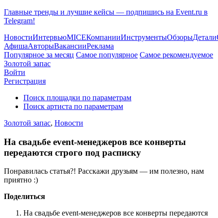
Главные тренды и лучшие кейсы — подпишись на Event.ru в
Telegram!
Новости
Интервью
MICE
Компании
Инструменты
Обзоры
Детали
Афиша
Авторы
Вакансии
Реклама
Популярное за месяц
Самое популярное
Самое рекомендуемое
Золотой запас
Войти
Регистрация
Поиск площадки по параметрам
Поиск артиста по параметрам
Золотой запас
,
Новости
На свадьбе event-менеджеров все конверты
передаются строго под расписку
Понравилась статья?! Расскажи друзьям — им полезно, нам
приятно :)
Поделиться
На свадьбе event-менеджеров все конверты передаются