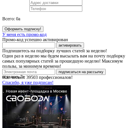
Всего:
0
a
Оформить подписку!
У меня есть промо-код
Промо-код успешно активирован
активировать
Подпишитесь на подборку лучших статей за неделю!
Один раз в неделю мы будем высылать вам на почту подборку
самых популярных статей за прошедшую неделю! Максимум
пользы, за минимум времени!
подписаться на рассылку
осталось
7
с
Нас читают
39503
профессионалов!
Спасибо, я уже подписан!