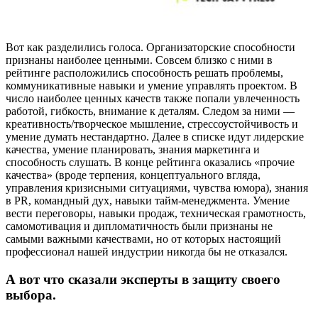
Вот как разделились голоса. Организаторские способности
признаны наиболее ценными. Совсем близко с ними в
рейтинге расположились способность решать проблемы,
коммуникативные навыки и умение управлять проектом. В
число наиболее ценных качеств также попали увлеченность
работой, гибкость, внимание к деталям. Следом за ними —
креативность/творческое мышление, стрессоустойчивость и
умение думать нестандартно. Далее в списке идут лидерские
качества, умение планировать, знания маркетинга и
способность слушать. В конце рейтинга оказались «прочие
качества» (вроде терпения, концептуального вгляда,
управления кризисными ситуациями, чувства юмора), знания
в PR, командный дух, навыки тайм-менеджмента. Умение
вести переговоры, навыки продаж, техническая грамотность,
самомотивация и дипломатичность были признаны не
самыми важными качествами, но от которых настоящий
профессионал нашей индустрии никогда бы не отказался.
А вот что сказали эксперты в защиту своего
выбора.