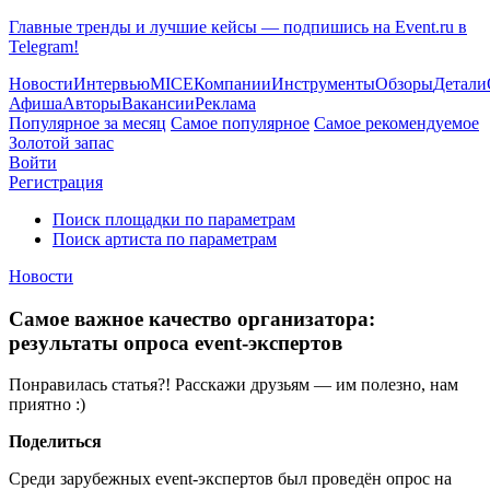
Главные тренды и лучшие кейсы — подпишись на Event.ru в
Telegram!
Новости
Интервью
MICE
Компании
Инструменты
Обзоры
Детали
Афиша
Авторы
Вакансии
Реклама
Популярное за месяц
Самое популярное
Самое рекомендуемое
Золотой запас
Войти
Регистрация
Поиск площадки по параметрам
Поиск артиста по параметрам
Новости
Самое важное качество организатора:
результаты опроса event-экспертов
Понравилась статья?! Расскажи друзьям — им полезно, нам
приятно :)
Поделиться
Среди зарубежных event-экспертов был проведён опрос на