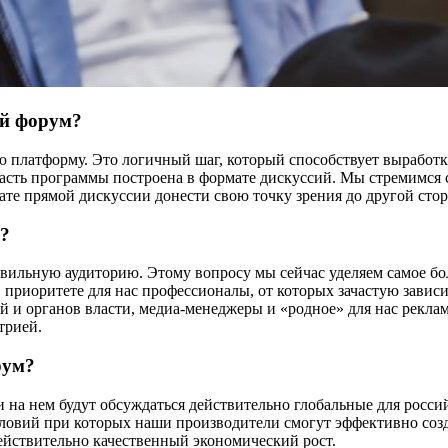
ый форум?
ю платформу. Это логичный шаг, который способствует выработ
часть программы построена в формате дискуссий. Мы стремимся с
мате прямой дискуссии донести свою точку зрения до другой ст
м?
авильную аудиторию. Этому вопросу мы сейчас уделяем самое б
 приоритете для нас профессионалы, от которых зачастую зависи
ей и органов власти, медиа-менеджеры и «родное» для нас рекла
трией.
рум?
 на нем будут обсуждаться действительно глобальные для росси
словий при которых наши производители смогут эффективно созда
ействительно качественный экономический рост.