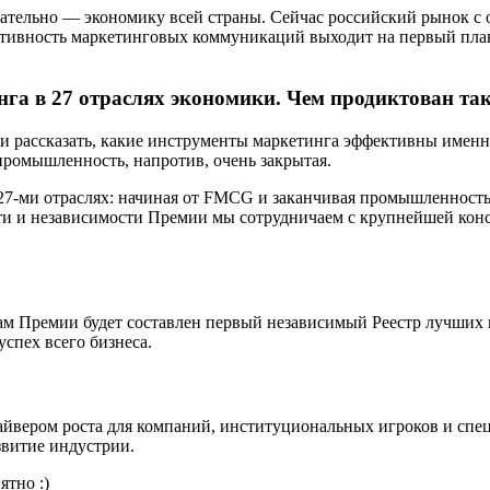
овательно — экономику всей страны. Сейчас российский рынок с 
фективность маркетинговых коммуникаций выходит на первый пл
га в 27 отраслях экономики. Чем продиктован та
и рассказать, какие инструменты маркетинга эффективны именн
 промышленность, напротив, очень закрытая.
 27-ми отраслях: начиная от FMCG и заканчивая промышленност
ти и независимости Премии мы сотрудничаем с крупнейшей конса
ам Премии будет составлен первый независимый Реестр лучших 
спех всего бизнеса.
айвером роста для компаний, институциональных игроков и спе
звитие индустрии.
ятно :)