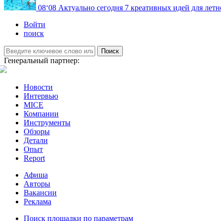
08
‘08
Актуально сегодня
7 креативных идей для летн
Войти
поиск
Поиск
Генеральный партнер:
Новости
Интервью
MICE
Компании
Инструменты
Обзоры
Детали
Опыт
Report
Афиша
Авторы
Вакансии
Реклама
Поиск площадки по параметрам