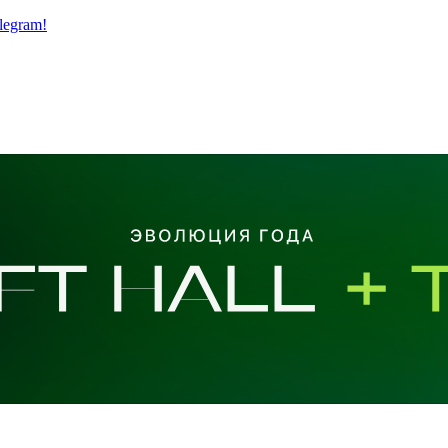
legram!