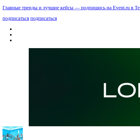
Главные тренды и лучшие кейсы — подпишись на Event.ru в Te
подписаться
подписаться