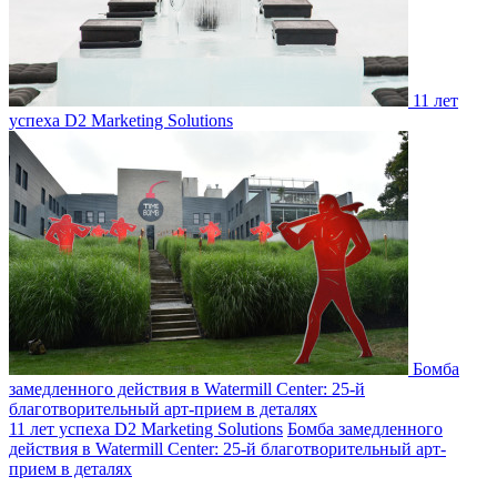
11 лет
успеха D2 Мarketing Solutions
Бомба
замедленного действия в Watermill Center: 25-й
благотворительный арт-прием в деталях
11 лет успеха D2 Мarketing Solutions
Бомба замедленного
действия в Watermill Center: 25-й благотворительный арт-
прием в деталях