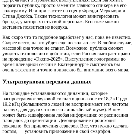
поразить публику, просто замените главного спикера на его
голограмму. Или пригласите на сцену Фредди Меркьюри и
Стива Джобса. Также технология может заинтересовать
бренды, у которых есть свой персонаж. Его тоже можно
заставить появиться из воздуха.
Как скоро что-то подобное заработает у нас, пока не известно.
Скорее всего, на это уйдет еще несколько лет. В любом случае,
массовой она точно не станет. Возможно, публика сможет
увидеть технологию в действии, если Россия выиграет право
на проведение «Экспо-2025». Выступление голограммы во
время пленарной сессии в Екатеринбурге смотрелось бы
очень эффектно и точно привлекло бы внимание всего мира.
Ультразвуковая передача данных
На площадке устанавливаются динамики, которые
распространяют звуковой сигнал в диапазоне от 18,7 кГц до
19,2 кГц (большинство людей не воспринимают эти частоты
на слух, для других это всего лишь «белый шум»). В нем
может быть зашифрована любая информация: от расписания
площадок до презентации. Декодирование происходит
локально, без привлечения серверов. Все, что нужно сделать
гостям, — установить приложение в свой смартфон.