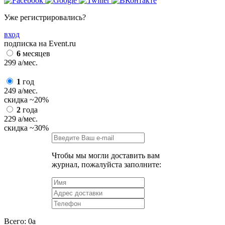
Уже регистрировались?
вход
подписка на Event.ru
6
месяцев
299
a
/мес.
1
год
249
a
/мес.
скидка
~20%
2
года
229
a
/мес.
скидка
~30%
Чтобы мы могли доставить вам
журнал, пожалуйста заполните:
Всего:
0
a