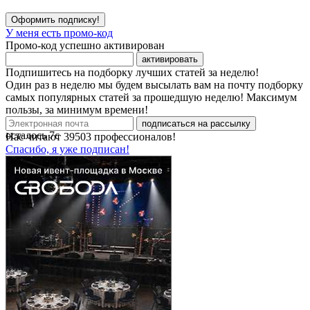
Оформить подписку!
У меня есть промо-код
Промо-код успешно активирован
активировать
Подпишитесь на подборку лучших статей за неделю!
Один раз в неделю мы будем высылать вам на почту подборку
самых популярных статей за прошедшую неделю! Максимум
пользы, за минимум времени!
подписаться на рассылку
осталось
7
с
Нас читают
39503
профессионалов!
Спасибо, я уже подписан!