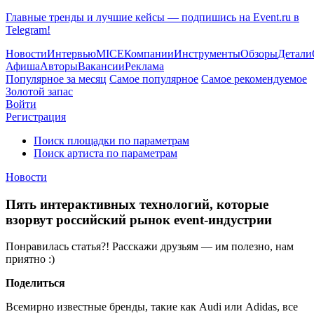
Главные тренды и лучшие кейсы — подпишись на Event.ru в
Telegram!
Новости
Интервью
MICE
Компании
Инструменты
Обзоры
Детали
Афиша
Авторы
Вакансии
Реклама
Популярное за месяц
Самое популярное
Самое рекомендуемое
Золотой запас
Войти
Регистрация
Поиск площадки по параметрам
Поиск артиста по параметрам
Новости
Пять интерактивных технологий, которые
взорвут российский рынок event-индустрии
Понравилась статья?! Расскажи друзьям — им полезно, нам
приятно :)
Поделиться
Всемирно известные бренды, такие как Audi или Adidas, все