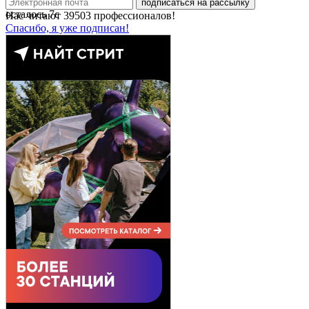
подписаться на рассылку
осталось
7
с
Нас читают
39503
профессионалов!
Спасибо, я уже подписан!