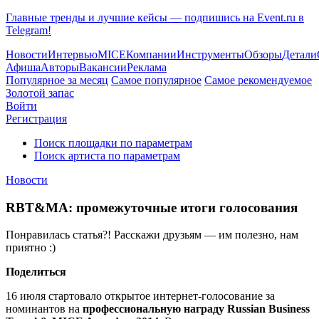
Главные тренды и лучшие кейсы — подпишись на Event.ru в
Telegram!
Новости
Интервью
MICE
Компании
Инструменты
Обзоры
Детали
Афиша
Авторы
Вакансии
Реклама
Популярное за месяц
Самое популярное
Самое рекомендуемое
Золотой запас
Войти
Регистрация
Поиск площадки по параметрам
Поиск артиста по параметрам
Новости
RBT&MA: промежуточные итоги голосования
Понравилась статья?! Расскажи друзьям — им полезно, нам
приятно :)
Поделиться
16 июля стартовало открытое интернет-голосование за
номинантов на
профессиональную награду Russian Business