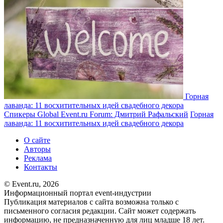
Горная
лаванда: 11 восхитительных идей свадебного декора
Спикеры Global Event.ru Forum: Дмитрий Рафальский
Горная
лаванда: 11 восхитительных идей свадебного декора
О сайте
Авторы
Реклама
Контакты
© Event.ru, 2026
Информационный портал event-индустрии
Публикация материалов с сайта возможна только с
письменного согласия редакции. Сайт может содержать
информацию, не предназначенную для лиц младше 18 лет.