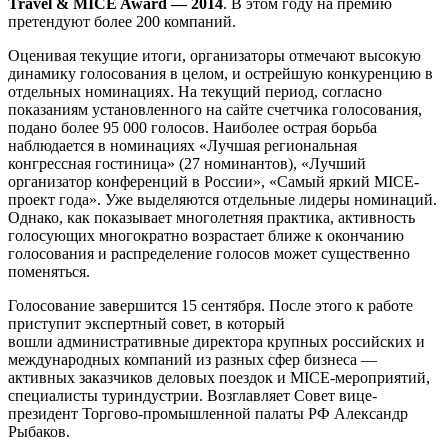
Travel & MICE Award — 2014
. В этом году на премию
претендуют более 200 компаний.
Оценивая текущие итоги, организаторы отмечают высокую
динамику голосования в целом, и острейшую конкуренцию в
отдельных номинациях. На текущий период, согласно
показаниям установленного на сайте счетчика голосования,
подано более 95 000 голосов. Наиболее острая борьба
наблюдается в номинациях «Лучшая региональная
конгрессная гостиница» (27 номинантов), «Лучший
организатор конференций в России», «Самый яркий MICE-
проект года». Уже выделяются отдельные лидеры номинаций.
Однако, как показывает многолетняя практика, активность
голосующих многократно возрастает ближе к окончанию
голосования и распределение голосов может существенно
поменяться.
Голосование завершится 15 сентября. После этого к работе
приступит экспертный совет, в который
вошли административные директора крупных российских и
международных компаний из разных сфер бизнеса —
активных заказчиков деловых поездок и MICE-мероприятий,
специалисты туриндустрии. Возглавляет Совет вице-
президент Торгово-промышленной палаты РФ Александр
Рыбаков.