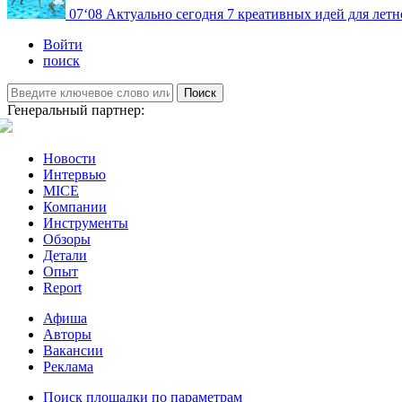
07
‘08
Актуально сегодня
7 креативных идей для летн
Войти
поиск
Поиск
Генеральный партнер:
Новости
Интервью
MICE
Компании
Инструменты
Обзоры
Детали
Опыт
Report
Афиша
Авторы
Вакансии
Реклама
Поиск площадки по параметрам