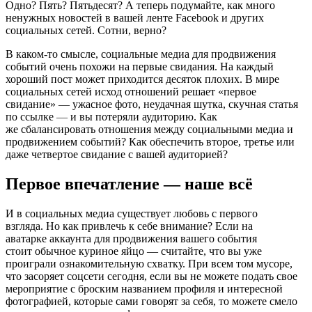
Одно? Пять? Пятьдесят? А теперь подумайте, как много
ненужных новостей в вашей ленте Facebook и других
социальных сетей. Сотни, верно?
В каком-то смысле, социальные медиа для продвижения
событий очень похожи на первые свидания. На каждый
хороший пост может приходится десяток плохих. В мире
социальных сетей исход отношений решает «первое
свидание»
—
ужасное фото, неудачная шутка, скучная статья
по ссылке
—
и вы потеряли аудиторию. Как
же сбалансировать отношения между социальными медиа и
продвижением событий? Как обеспечить второе, третье или
даже четвертое свидание с вашей аудиторией?
Первое впечатление — наше всё
И в социальных медиа существует любовь с первого
взгляда. Но как привлечь к себе внимание? Если на
аватарке аккаунта для продвижения вашего события
стоит обычное куриное яйцо — считайте, что вы уже
проиграли ознакомительную схватку. При всем том мусоре,
что засоряет соцсети сегодня, если вы не можете подать свое
мероприятие с броским названием профиля и интересной
фотографией, которые сами говорят за себя, то можете смело