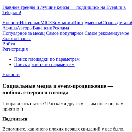
Главные тренды и лучшие кейсы — подпишись на Event.ru в
Telegram!
Новости
Интервью
MICE
Компании
Инструменты
Обзоры
Детали
Афиша
Авторы
Вакансии
Реклама
Популярное за месяц
Самое популярное
Самое рекомендуемое
Золотой запас
Войти
Регистрация
Поиск площадки по параметрам
Поиск артиста по параметрам
Новости
Социальные медиа и event-продвижение —
любовь с первого взгляда
Понравилась статья?! Расскажи друзьям — им полезно, нам
приятно :)
Поделиться
Вспомните, как много плохих первых свиданий у вас было.