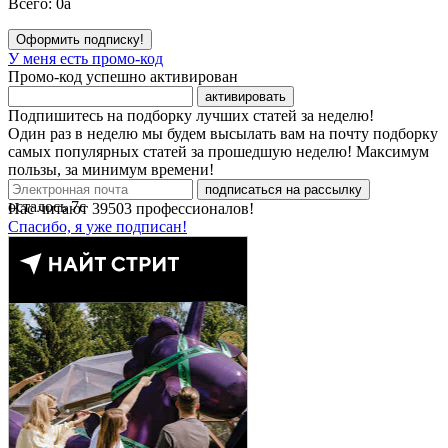
Всего:
0
a
Оформить подписку!
У меня есть промо-код
Промо-код успешно активирован
активировать
Подпишитесь на подборку лучших статей за неделю!
Один раз в неделю мы будем высылать вам на почту подборку
самых популярных статей за прошедшую неделю! Максимум
пользы, за минимум времени!
подписаться на рассылку
осталось
7
с
Нас читают
39503
профессионалов!
Спасибо, я уже подписан!