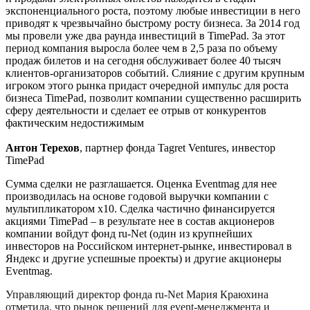
экспоненциального роста, поэтому любые инвестиции в него
приводят к чрезвычайно быстрому росту бизнеса. За 2014 год
мы провели уже два раунда инвестиций в TimePad. За этот
период компания выросла более чем в 2,5 раза по объему
продаж билетов и на сегодня обслуживает более 40 тысяч
клиентов-организаторов событий. Слияние с другим крупным
игроком этого рынка придаст очередной импульс для роста
бизнеса TimePad, позволит компании существенно расширить
сферу деятельности и сделает ее отрыв от конкурентов
фактическим недостижимым
Антон Терехов
, партнер фонда Tagret Ventures, инвестор
TimePad
Сумма сделки не разглашается. Оценка Eventmag для нее
производилась на основе годовой выручки компании с
мультипликатором х10. Сделка частично финансируется
акциями TimePad – в результате нее в состав акционеров
компании войдут фонд ru-Net (один из крупнейших
инвесторов на Российском интернет-рынке, инвестировал в
Яндекс и другие успешные проекты) и другие акционеры
Eventmag.
Управляющий директор фонда ru-Net Мария Краюхина
отметила, что рынок решений для event-менеджмента и