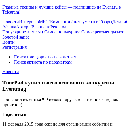
Главные тренды и лучшие кейсы — подпишись на Event.ru в
Telegram!
Новости
Интервью
MICE
Компании
Инструменты
Обзоры
Детали
Афиша
Авторы
Вакансии
Реклама
Популярное за месяц
Самое популярное
Самое рекомендуемое
Золотой запас
Войти
Регистрация
Поиск площадки по параметрам
Поиск артиста по параметрам
Новости
TimePad купил своего основного конкурента
Eventmag
Понравилась статья?! Расскажи друзьям — им полезно, нам
приятно :)
Поделиться
11 февраля 2015 года сервис для организации событий и