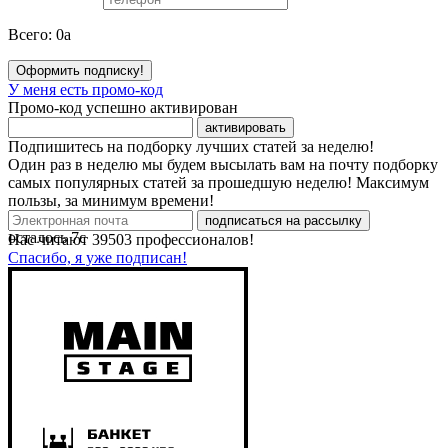
Всего:
0
a
Оформить подписку!
У меня есть промо-код
Промо-код успешно активирован
активировать
Подпишитесь на подборку лучших статей за неделю!
Один раз в неделю мы будем высылать вам на почту подборку
самых популярных статей за прошедшую неделю! Максимум
пользы, за минимум времени!
подписаться на рассылку
осталось
7
с
Нас читают
39503
профессионалов!
Спасибо, я уже подписан!