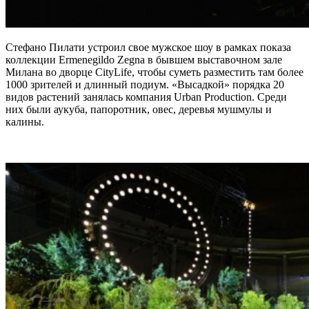
Стефано Пилати устроил свое мужское шоу в рамках показа
коллекции Ermenegildo Zegna в бывшем выставочном зале
Милана во дворце CityLife, чтобы суметь разместить там более
1000 зрителей и длинный подиум. «Высадкой» порядка 20
видов растений занялась компания Urban Production. Среди
них были аукуба, папоротник, овес, деревья мушмулы и
калины.