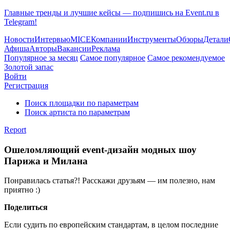
Главные тренды и лучшие кейсы — подпишись на Event.ru в
Telegram!
Новости
Интервью
MICE
Компании
Инструменты
Обзоры
Детали
Афиша
Авторы
Вакансии
Реклама
Популярное за месяц
Самое популярное
Самое рекомендуемое
Золотой запас
Войти
Регистрация
Поиск площадки по параметрам
Поиск артиста по параметрам
Report
Ошеломляющий event-дизайн модных шоу
Парижа и Милана
Понравилась статья?! Расскажи друзьям — им полезно, нам
приятно :)
Поделиться
Если судить по европейским стандартам, в целом последние