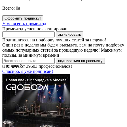
Всего:
0
a
Оформить подписку!
У меня есть промо-код
Промо-код успешно активирован
активировать
Подпишитесь на подборку лучших статей за неделю!
Один раз в неделю мы будем высылать вам на почту подборку
самых популярных статей за прошедшую неделю! Максимум
пользы, за минимум времени!
подписаться на рассылку
осталось
7
с
Нас читают
39503
профессионалов!
Спасибо, я уже подписан!