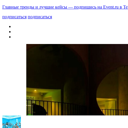
Главные тренды и лучшие кейсы — подпишись на Event.ru в Te
подписаться
подписаться