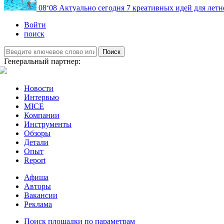
08
‘08
Актуально сегодня
7 креативных идей для летн
Войти
поиск
Поиск
Генеральный партнер:
Новости
Интервью
MICE
Компании
Инструменты
Обзоры
Детали
Опыт
Report
Афиша
Авторы
Вакансии
Реклама
Поиск площадки по параметрам