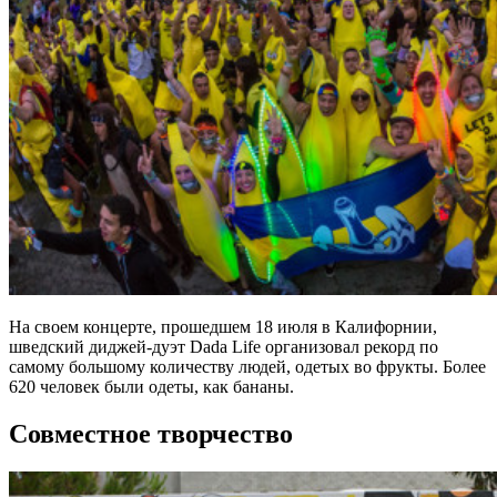
На своем концерте, прошедшем 18 июля в Калифорнии,
шведский диджей-дуэт Dada Life организовал рекорд по
самому большому количеству людей, одетых во фрукты. Более
620 человек были одеты, как бананы.
Совместное творчество