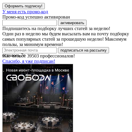
Оформить подписку!
У меня есть промо-код
Промо-код успешно активирован
активировать
Подпишитесь на подборку лучших статей за неделю!
Один раз в неделю мы будем высылать вам на почту подборку
самых популярных статей за прошедшую неделю! Максимум
пользы, за минимум времени!
подписаться на рассылку
осталось
7
с
Нас читают
39503
профессионалов!
Спасибо, я уже подписан!