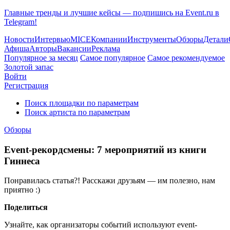
Главные тренды и лучшие кейсы — подпишись на Event.ru в
Telegram!
Новости
Интервью
MICE
Компании
Инструменты
Обзоры
Детали
Афиша
Авторы
Вакансии
Реклама
Популярное за месяц
Самое популярное
Самое рекомендуемое
Золотой запас
Войти
Регистрация
Поиск площадки по параметрам
Поиск артиста по параметрам
Обзоры
Event-рекордсмены: 7 мероприятий из книги
Гиннеса
Понравилась статья?! Расскажи друзьям — им полезно, нам
приятно :)
Поделиться
Узнайте, как организаторы событий используют event-