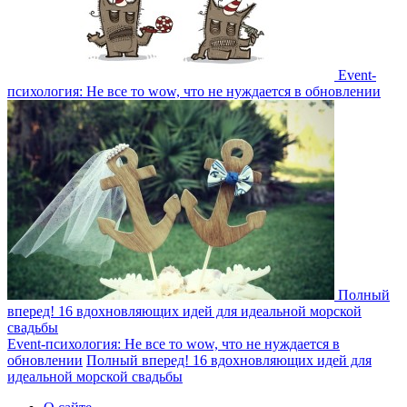
Event-
психология: Не все то wow, что не нуждается в обновлении
Полный
вперед! 16 вдохновляющих идей для идеальной морской
свадьбы
Event-психология: Не все то wow, что не нуждается в
обновлении
Полный вперед! 16 вдохновляющих идей для
идеальной морской свадьбы