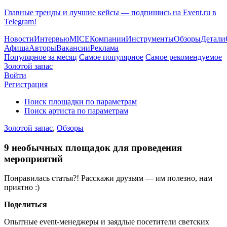
Главные тренды и лучшие кейсы — подпишись на Event.ru в
Telegram!
Новости
Интервью
MICE
Компании
Инструменты
Обзоры
Детали
Афиша
Авторы
Вакансии
Реклама
Популярное за месяц
Самое популярное
Самое рекомендуемое
Золотой запас
Войти
Регистрация
Поиск площадки по параметрам
Поиск артиста по параметрам
Золотой запас
,
Обзоры
9 необычных площадок для проведения
мероприятий
Понравилась статья?! Расскажи друзьям — им полезно, нам
приятно :)
Поделиться
Опытные event-менеджеры и заядлые посетители светских