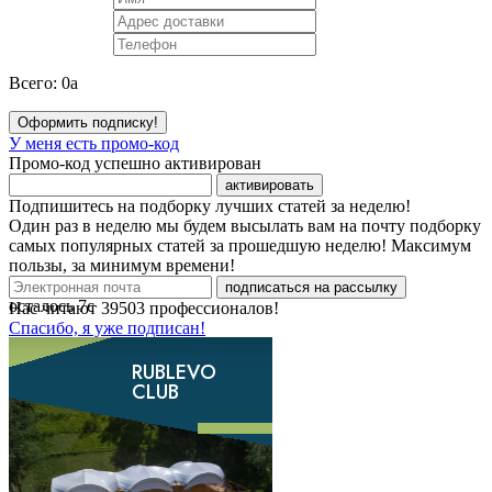
Всего:
0
a
Оформить подписку!
У меня есть промо-код
Промо-код успешно активирован
активировать
Подпишитесь на подборку лучших статей за неделю!
Один раз в неделю мы будем высылать вам на почту подборку
самых популярных статей за прошедшую неделю! Максимум
пользы, за минимум времени!
подписаться на рассылку
осталось
7
с
Нас читают
39503
профессионалов!
Спасибо, я уже подписан!