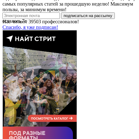
самых популярных статей за прошедшую неделю! Максимум
пользы, за минимум времени!
подписаться на рассылку
осталось
7
с
Нас читают
39503
профессионалов!
Спасибо, я уже подписан!