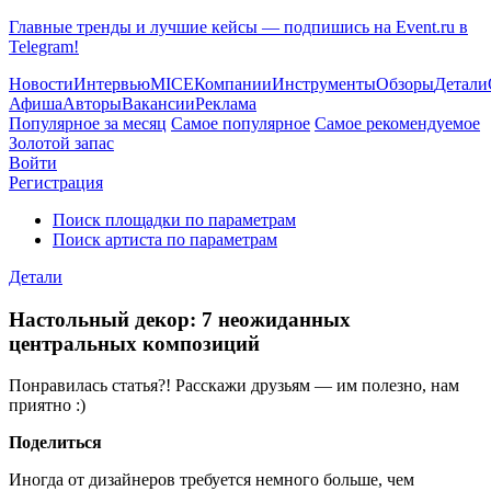
Главные тренды и лучшие кейсы — подпишись на Event.ru в
Telegram!
Новости
Интервью
MICE
Компании
Инструменты
Обзоры
Детали
Афиша
Авторы
Вакансии
Реклама
Популярное за месяц
Самое популярное
Самое рекомендуемое
Золотой запас
Войти
Регистрация
Поиск площадки по параметрам
Поиск артиста по параметрам
Детали
Настольный декор: 7 неожиданных
центральных композиций
Понравилась статья?! Расскажи друзьям — им полезно, нам
приятно :)
Поделиться
Иногда от дизайнеров требуется немного больше, чем