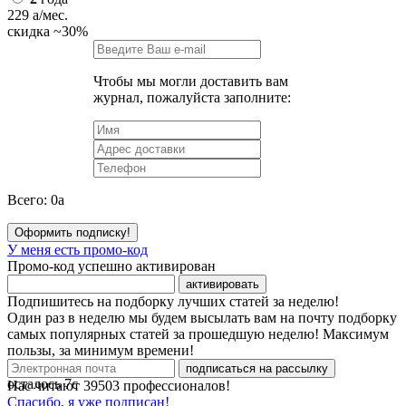
229
a
/мес.
скидка
~30%
Чтобы мы могли доставить вам
журнал, пожалуйста заполните:
Всего:
0
a
Оформить подписку!
У меня есть промо-код
Промо-код успешно активирован
активировать
Подпишитесь на подборку лучших статей за неделю!
Один раз в неделю мы будем высылать вам на почту подборку
самых популярных статей за прошедшую неделю! Максимум
пользы, за минимум времени!
подписаться на рассылку
осталось
7
с
Нас читают
39503
профессионалов!
Спасибо, я уже подписан!