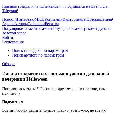
Главные тренды и лучшие кейсы — подпишись на Event.ru в
Telegram!
Новости
Интервью
MICE
Компании
Инструменты
Обзоры
Детали
Афиша
Авторы
Вакансии
Реклама
Популярное за месяц
Самое популярное
Самое рекомендуемое
Золотой запас
Войти
Регистрация
Поиск площадки по параметрам
Поиск артиста по параметрам
Обзоры
Идеи из знаменитых фильмов ужасов для вашей
вечеринки Helloween
Понравилась статья?! Расскажи друзьям — им полезно, нам
приятно :)
Поделиться
Все мы любим фильмы ужасов. Ладно, возможно, не все их