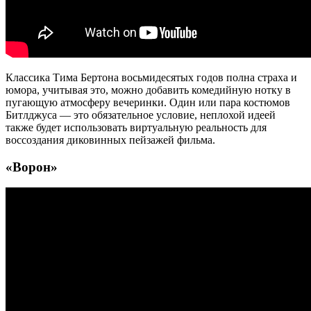
Классика Тима Бертона восьмидесятых годов полна страха и
юмора, учитывая это, можно добавить комедийную нотку в
пугающую атмосферу вечеринки. Один или пара костюмов
Битлджуса — это обязательное условие, неплохой идеей
также будет использовать виртуальную реальность для
воссоздания диковинных пейзажей фильма.
«Ворон»