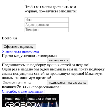
Чтобы мы могли доставить вам
журнал, пожалуйста заполните:
Всего:
0
a
Оформить подписку!
У меня есть промо-код
Промо-код успешно активирован
активировать
Подпишитесь на подборку лучших статей за неделю!
Один раз в неделю мы будем высылать вам на почту подборку
самых популярных статей за прошедшую неделю! Максимум
пользы, за минимум времени!
подписаться на рассылку
осталось
7
с
Нас читают
39503
профессионалов!
Спасибо, я уже подписан!