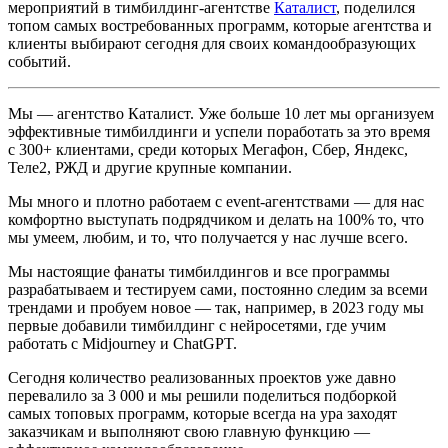
мероприятий в тимбилдинг-агентстве
Каталист
, поделился
топом самых востребованных программ, которые агентства и
клиенты выбирают сегодня для своих командообразующих
событий.
Мы — агентство Каталист. Уже больше 10 лет мы организуем
эффективные тимбилдинги и успели поработать за это время
с 300+ клиентами, среди которых Мегафон, Сбер, Яндекс,
Теле2, РЖД и другие крупные компании.
Мы много и плотно работаем с event-агентствами — для нас
комфортно выступать подрядчиком и делать на 100% то, что
мы умеем, любим, и то, что получается у нас лучше всего.
Мы настоящие фанаты тимбилдингов и все программы
разрабатываем и тестируем сами, постоянно следим за всеми
трендами и пробуем новое — так, например, в 2023 году мы
первые добавили тимбилдинг с нейросетями, где учим
работать с Midjourney и ChatGPT.
Сегодня количество реализованных проектов уже давно
перевалило за 3 000 и мы решили поделиться подборкой
самых топовых программ, которые всегда на ура заходят
заказчикам и выполняют свою главную функцию —