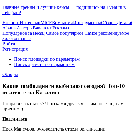
Главные тренды и лучшие кейсы — подпишись на Event.ru в
Telegram!
Новости
Интервью
MICE
Компании
Инструменты
Обзоры
Детали
Афиша
Авторы
Вакансии
Реклама
Популярное за месяц
Самое популярное
Самое рекомендуемое
Золотой запас
Войти
Регистрация
Поиск площадки по параметрам
Поиск артиста по параметрам
Обзоры
Какие тимбилдинги выбирают сегодня? Топ-10
от агентства Каталист
Понравилась статья?! Расскажи друзьям — им полезно, нам
приятно :)
Поделиться
Ирек Мансуров, руководитель отдела организации