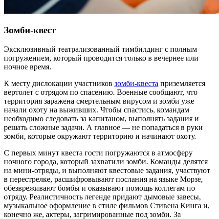
Зомби-квест
Эксклюзивный театрализованный тимбилдинг с полным
погружением, который проводится только в вечернее или
ночное время.
К месту дислокации участников
зомби-квеста
приземляется
вертолет с отрядом по спасению. Военные сообщают, что
территория заражена смертельным вирусом и зомби уже
начали охоту на выживших. Чтобы спастись, командам
необходимо следовать за капитаном, выполнять задания и
решать сложные задачи. А главное — не попадаться в руки
зомби, которые окружают территорию и начинают охоту.
С первых минут квеста гости погружаются в атмосферу
ночного города, который захватили зомби. Команды делятся
на мини-отряды, и выполняют квестовые задания, участвуют
в перестрелке, расшифровывают послания на языке Морзе,
обезвреживают бомбы и оказывают помощь коллегам по
отряду. Реалистичность легенде придают дымовые завесы,
музыкальное оформление в стиле фильмов Стивена Кинга и,
конечно же, актеры, загримированные под зомби. За