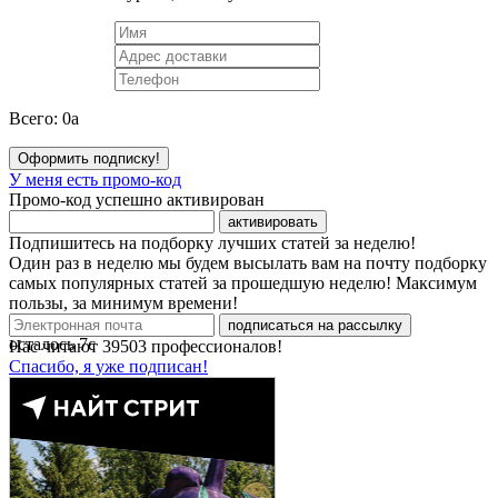
Всего:
0
a
Оформить подписку!
У меня есть промо-код
Промо-код успешно активирован
активировать
Подпишитесь на подборку лучших статей за неделю!
Один раз в неделю мы будем высылать вам на почту подборку
самых популярных статей за прошедшую неделю! Максимум
пользы, за минимум времени!
подписаться на рассылку
осталось
7
с
Нас читают
39503
профессионалов!
Спасибо, я уже подписан!