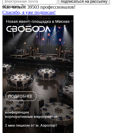
подписаться на рассылку
осталось
7
с
Нас читают
39503
профессионалов!
Спасибо, я уже подписан!