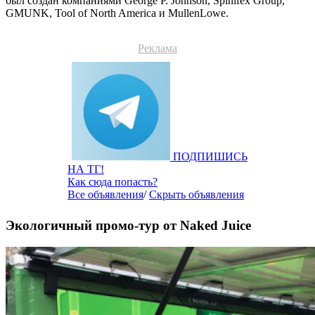
был создан компаниями George P. Johnson, Spinifex Group,
GMUNK, Tool of North America и MullenLowe.
Реклама
ПОДПИШИСЬ
НА ТГ!
Как сюда попасть?
Все объявления
/
Скрыть объявления
Экологичный промо-тур от Naked Juice