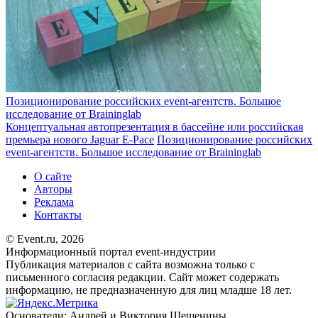
Позиционирование российских event-агентств. Большое
исследование от Braininglab
Концептуальная автопрезентация в бассейне или российская
премьера нового Jaguar E-Pace
Позиционирование российских
event-агентств. Большое исследование от Braininglab
О сайте
Авторы
Реклама
Контакты
© Event.ru, 2026
Информационный портал event-индустрии
Публикация материалов с сайта возможна только с
письменного согласия редакции. Сайт может содержать
информацию, не предназначенную для лиц младше 18 лет.
Основатели: Андрей и Виктория Шешенины