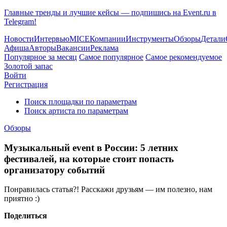
Главные тренды и лучшие кейсы — подпишись на Event.ru в
Telegram!
Новости
Интервью
MICE
Компании
Инструменты
Обзоры
Детали
Афиша
Авторы
Вакансии
Реклама
Популярное за месяц
Самое популярное
Самое рекомендуемое
Золотой запас
Войти
Регистрация
Поиск площадки по параметрам
Поиск артиста по параметрам
Обзоры
Музыкальный event в России: 5 летних
фестивалей, на которые стоит попасть
организатору событий
Понравилась статья?! Расскажи друзьям — им полезно, нам
приятно :)
Поделиться