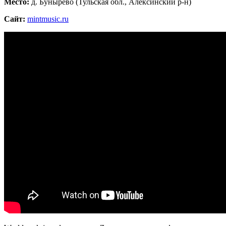
Место:
д. Бунырево (Тульская обл., Алексинский р-н)
Сайт:
mintmusic.ru