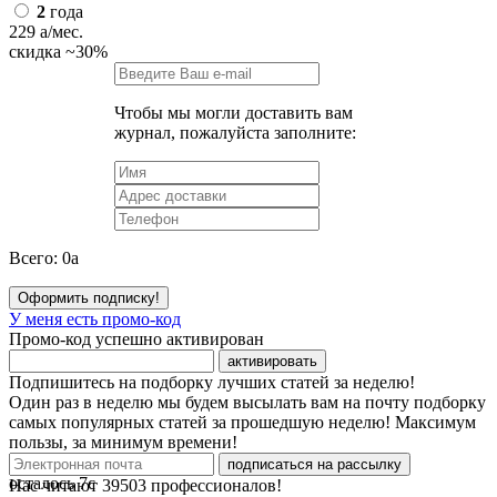
2
года
229
a
/мес.
скидка
~30%
Чтобы мы могли доставить вам
журнал, пожалуйста заполните:
Всего:
0
a
Оформить подписку!
У меня есть промо-код
Промо-код успешно активирован
активировать
Подпишитесь на подборку лучших статей за неделю!
Один раз в неделю мы будем высылать вам на почту подборку
самых популярных статей за прошедшую неделю! Максимум
пользы, за минимум времени!
подписаться на рассылку
осталось
7
с
Нас читают
39503
профессионалов!