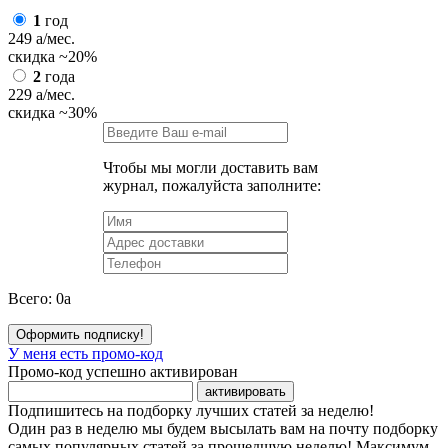
1
год
249
a
/мес.
скидка
~20%
2
года
229
a
/мес.
скидка
~30%
Чтобы мы могли доставить вам
журнал, пожалуйста заполните:
Всего:
0
a
Оформить подписку!
У меня есть промо-код
Промо-код успешно активирован
активировать
Подпишитесь на подборку лучших статей за неделю!
Один раз в неделю мы будем высылать вам на почту подборку
самых популярных статей за прошедшую неделю! Максимум