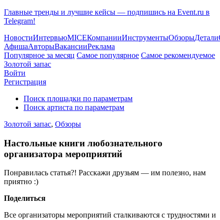
Главные тренды и лучшие кейсы — подпишись на Event.ru в
Telegram!
Новости
Интервью
MICE
Компании
Инструменты
Обзоры
Детали
Афиша
Авторы
Вакансии
Реклама
Популярное за месяц
Самое популярное
Самое рекомендуемое
Золотой запас
Войти
Регистрация
Поиск площадки по параметрам
Поиск артиста по параметрам
Золотой запас
,
Обзоры
Настольные книги любознательного
организатора мероприятий
Понравилась статья?! Расскажи друзьям — им полезно, нам
приятно :)
Поделиться
Все организаторы мероприятий сталкиваются с трудностями и