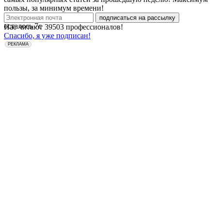
пользы, за минимум времени!
подписаться на рассылку
осталось
7
с
Нас читают
39503
профессионалов!
Спасибо, я уже подписан!