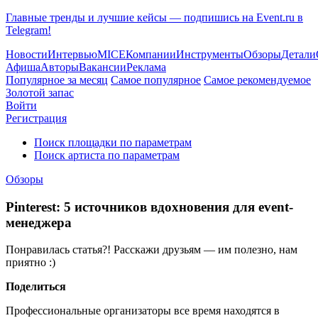
Главные тренды и лучшие кейсы — подпишись на Event.ru в
Telegram!
Новости
Интервью
MICE
Компании
Инструменты
Обзоры
Детали
Афиша
Авторы
Вакансии
Реклама
Популярное за месяц
Самое популярное
Самое рекомендуемое
Золотой запас
Войти
Регистрация
Поиск площадки по параметрам
Поиск артиста по параметрам
Обзоры
Pinterest: 5 источников вдохновения для event-
менеджера
Понравилась статья?! Расскажи друзьям — им полезно, нам
приятно :)
Поделиться
Профессиональные организаторы все время находятся в