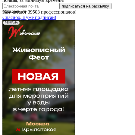
пользы, за минимум времени!
подписаться на рассылку
осталось
7
с
Нас читают
39503
профессионалов!
Спасибо, я уже подписан!