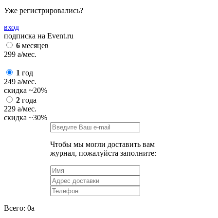
Уже регистрировались?
вход
подписка на Event.ru
6
месяцев
299
a
/мес.
1
год
249
a
/мес.
скидка
~20%
2
года
229
a
/мес.
скидка
~30%
Чтобы мы могли доставить вам
журнал, пожалуйста заполните:
Всего:
0
a