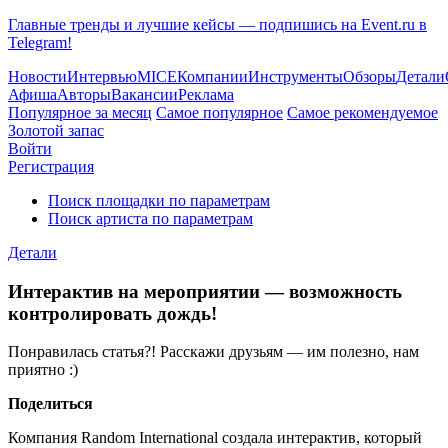
Главные тренды и лучшие кейсы — подпишись на Event.ru в
Telegram!
Новости
Интервью
MICE
Компании
Инструменты
Обзоры
Детали
Афиша
Авторы
Вакансии
Реклама
Популярное за месяц
Самое популярное
Самое рекомендуемое
Золотой запас
Войти
Регистрация
Поиск площадки по параметрам
Поиск артиста по параметрам
Детали
Интерактив на мероприятии — возможность
контролировать дождь!
Понравилась статья?! Расскажи друзьям — им полезно, нам
приятно :)
Поделиться
Компания Random International создала интерактив, который