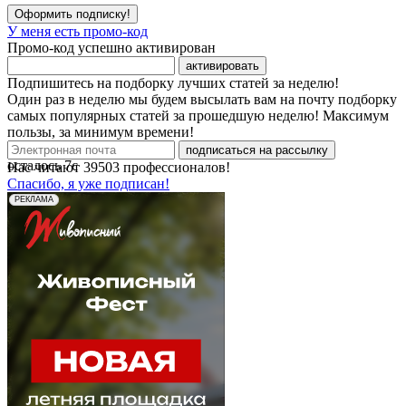
Оформить подписку!
У меня есть промо-код
Промо-код успешно активирован
активировать
Подпишитесь на подборку лучших статей за неделю!
Один раз в неделю мы будем высылать вам на почту подборку
самых популярных статей за прошедшую неделю! Максимум
пользы, за минимум времени!
подписаться на рассылку
осталось
7
с
Нас читают
39503
профессионалов!
Спасибо, я уже подписан!