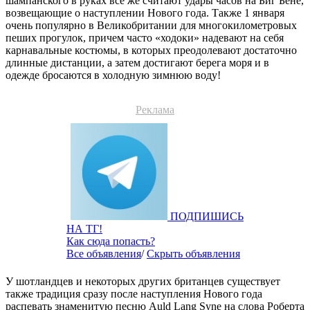
шампанского в руках все же считают удары часов на Биг Бене,
возвещающие о наступлении Нового года. Также 1 января
очень популярно в Великобритании для многокилометровых
пеших прогулок, причем часто «ходоки» надевают на себя
карнавальные костюмы, в которых преодолевают достаточно
длинные дистанции, а затем достигают берега моря и в
одежде бросаются в холодную зимнюю воду!
Реклама
ПОДПИШИСЬ
НА ТГ!
Как сюда попасть?
Все объявления
/
Скрыть объявления
У шотландцев и некоторых других британцев существует
также традиция сразу после наступления Нового года
распевать знаменитую песню Auld Lang Syne на слова Роберта