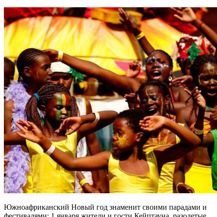
Южноафриканский Новый год знаменит своими парадами и
фестивалями: 1 января жители и гости Кейптауна, разодетые