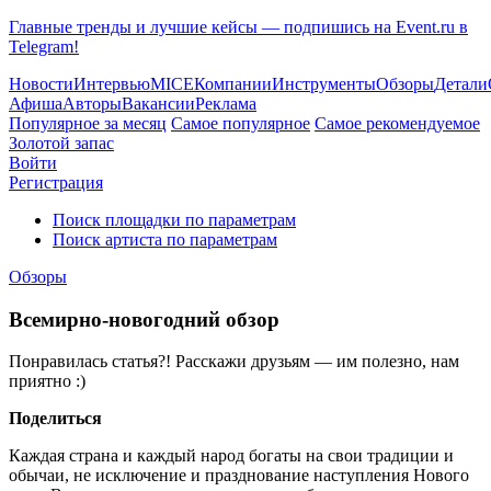
Главные тренды и лучшие кейсы — подпишись на Event.ru в
Telegram!
Новости
Интервью
MICE
Компании
Инструменты
Обзоры
Детали
Афиша
Авторы
Вакансии
Реклама
Популярное за месяц
Самое популярное
Самое рекомендуемое
Золотой запас
Войти
Регистрация
Поиск площадки по параметрам
Поиск артиста по параметрам
Обзоры
Всемирно-новогодний обзор
Понравилась статья?! Расскажи друзьям — им полезно, нам
приятно :)
Поделиться
Каждая страна и каждый народ богаты на свои традиции и
обычаи, не исключение и празднование наступления Нового