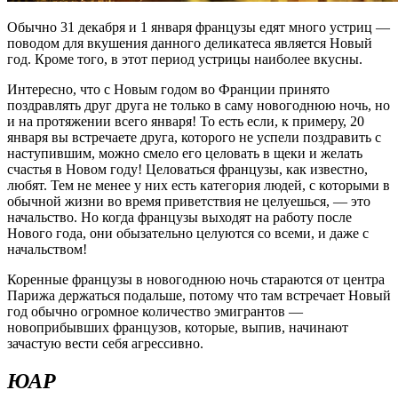
Обычно 31 декабря и 1 января французы едят много устриц —
поводом для вкушения данного деликатеса является Новый
год. Кроме того, в этот период устрицы наиболее вкусны.
Интересно, что с Новым годом во Франции принято
поздравлять друг друга не только в саму новогоднюю ночь, но
и на протяжении всего января! То есть если, к примеру, 20
января вы встречаете друга, которого не успели поздравить с
наступившим, можно смело его целовать в щеки и желать
счастья в Новом году! Целоваться французы, как известно,
любят. Тем не менее у них есть категория людей, с которыми в
обычной жизни во время приветствия не целуешься, — это
начальство. Но когда французы выходят на работу после
Нового года, они обызательно целуются со всеми, и даже с
начальством!
Коренные французы в новогоднюю ночь стараются от центра
Парижа держаться подальше, потому что там встречает Новый
год обычно огромное количество эмигрантов —
новоприбывших французов, которые, выпив, начинают
зачастую вести себя агрессивно.
ЮАР