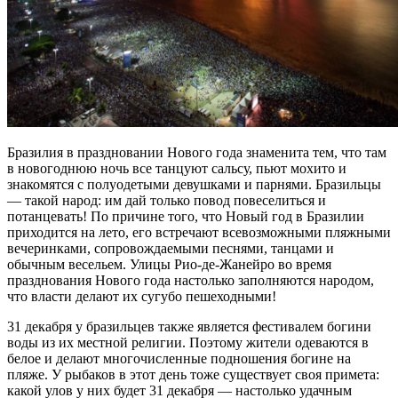
Бразилия в праздновании Нового года знаменита тем, что там
в новогоднюю ночь все танцуют сальсу, пьют мохито и
знакомятся с полуодетыми девушками и парнями. Бразильцы
— такой народ: им дай только повод повеселиться и
потанцевать! По причине того, что Новый год в Бразилии
приходится на лето, его встречают всевозможными пляжными
вечеринками, сопровождаемыми песнями, танцами и
обычным весельем. Улицы Рио-де-Жанейро во время
празднования Нового года настолько заполняются народом,
что власти делают их сугубо пешеходными!
31 декабря у бразильцев также является фестивалем богини
воды из их местной религии. Поэтому жители одеваются в
белое и делают многочисленные подношения богине на
пляже. У рыбаков в этот день тоже существует своя примета:
какой улов у них будет 31 декабря — настолько удачным