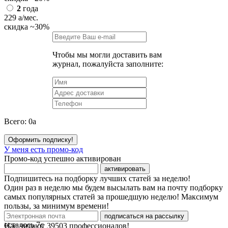
2
года
229
a
/мес.
скидка
~30%
Чтобы мы могли доставить вам
журнал, пожалуйста заполните:
Всего:
0
a
Оформить подписку!
У меня есть промо-код
Промо-код успешно активирован
активировать
Подпишитесь на подборку лучших статей за неделю!
Один раз в неделю мы будем высылать вам на почту подборку
самых популярных статей за прошедшую неделю! Максимум
пользы, за минимум времени!
подписаться на рассылку
осталось
7
с
Нас читают
39503
профессионалов!