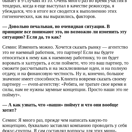
бывает в 9 случаях из 10. Очень много раз во время участия в
тендерах, когда я еще выступал в качестве режиссера, я
убеждался, что в итоге все сводится к выполнению этих
гигиенических, как вы выразились, факторов.
— Довольно печальная, но очевидная ситуация. В
принципе все понимают это, но возможно ли изменить эту
ситуацию? Если да, то как?
Семин: Изменить можно. Хочется сказать рынку — агентство
это не наемный работник, это партнер! Если вы будете
относиться к нему как к наемному работнику, то он будет
воровать и халтурить, а если поймете, что это ваш партнер, то
сможете рассчитывать и на эксклюзивные идеи, и на полную
отдачу, и на финансовую честность. Ну и, конечно, большое
значение имеет способность Клиента вовремя сказать своему
партнеру — event-агентству: «Ребята, не тратьте свое время и
силы, нам не нужны заумные концепции. Просто наши это не
поймут».
— А как узнать, что «наши» поймут и что они вообще
хотят?
Семин: Я много раз, прежде чем написать какую-то
концепцию, буквально заставлял компанию проводить у себя
фокус-группы. Я сам составлял вопросы для этих мини-