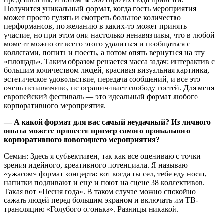
Получится уникальный формат, когда гость мероприятия
может просто гулять и смотреть большое количество
перформансов, по желанию в каких-то может принять
участие, но при этом они настолько ненавязчивы, что в любой
момент можно от всего этого удалиться и пообщаться с
коллегами, попить и поесть, а потом опять вернуться на эту
«площадь». Таким образом решается масса задач: интерактив с
большим количеством людей, красивая визуальная картинка,
эстетическое удовольствие, передача сообщений, и все это
очень ненавязчиво, не ограничивает свободу гостей. Для меня
европейский фестиваль — это идеальный формат любого
корпоративного мероприятия.
— А какой формат для вас самый неудачный? Из личного
опыта можете привести пример самого провального
корпоративного новогоднего мероприятия?
Семин: Здесь я субъективен, так как все оцениваю с точки
зрения идейного, креативного потенциала. Я называю
«ужасом» формат концерта: вот когда ты сел, тебе еду носят,
напитки подливают и еще и поют на сцене 38 коллективов.
Такая вот «Песня года». В таком случае можно спокойно
сажать людей перед большим экраном и включать им ТВ-
трансляцию «Голубого огонька». Разницы никакой.