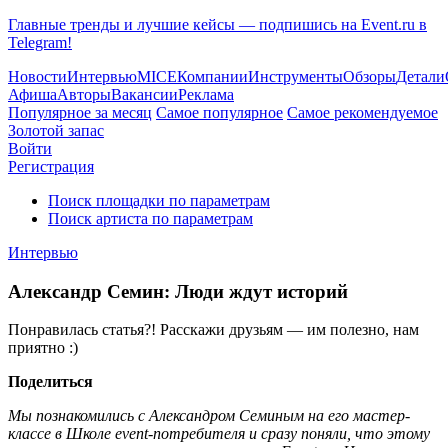
Главные тренды и лучшие кейсы — подпишись на Event.ru в
Telegram!
Новости
Интервью
MICE
Компании
Инструменты
Обзоры
Детали
Афиша
Авторы
Вакансии
Реклама
Популярное за месяц
Самое популярное
Самое рекомендуемое
Золотой запас
Войти
Регистрация
Поиск площадки по параметрам
Поиск артиста по параметрам
Интервью
Александр Семин: Люди ждут историй
Понравилась статья?! Расскажи друзьям — им полезно, нам
приятно :)
Поделиться
Мы познакомились с Александром Семиным на его мастер-
классе в Школе event-потребителя и сразу поняли, что этому