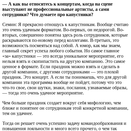
— А как вы относитесь к концертам, когда на сцене
выступают не профессиональные артисты, а сами
сотрудники? Что думаете про капустники?
Семин: Я прекрасно отношусь к капустникам. Вообще считаю
это очень удачным форматом. Во-первых, он недорогой. Во-
вторых, совершенно понятна здесь роль сотрудников, которые
раскрываются по-новому перед коллегами. В-третьих, это
возможность посмеяться над собой. А юмор, как мы знаем,
главный секрет успеха любого события. Но самое главное
«за» капустники — это всегда уникальное мероприятие, его
нельзя взять и скопипастить на другую компанию. Это самое
ценное в формате. Если праздник можно взять и сделать в
другой компании, с другими сотрудниками — это плохой
праздник. Это концерт. А если ты понимаешь, что для другой
компании эта программа вообще не пойдет, потому что это
что-то свое, свои шутки, знаки, послания, узнаваемые образы,
— тогда это очень удачное мероприятие.
Чем больше праздник создает вокруг себя мифологию, чем
ближе и понятнее он сотрудникам этой конкретной компании,
тем он удачнее.
Тогда он решает очень успешно задачу командообразования и
повышения лояльности и много всего прочего, о чем так