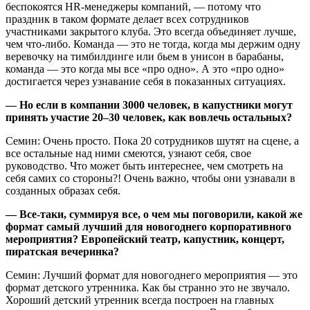
беспокоятся HR-менеджеры компаний, — потому что
праздник в таком формате делает всех сотрудников
участниками закрытого клуба. Это всегда объединяет лучше,
чем что-либо. Команда — это не тогда, когда мы держим одну
веревочку на тимбилдинге или бьем в унисон в барабаны,
команда — это когда мы все «про одно». А это «про одно»
достигается через узнавание себя в показанных ситуациях.
— Но если в компании 3000 человек, в капустники могут
принять участие 20–30 человек, как вовлечь остальных?
Семин: Очень просто. Пока 20 сотрудников шутят на сцене, а
все остальные над ними смеются, узнают себя, свое
руководство. Что может быть интереснее, чем смотреть на
себя самих со стороны?! Очень важно, чтобы они узнавали в
созданных образах себя.
— Все-таки, суммируя все, о чем мы поговорили, какой же
формат самый лучший для новогоднего корпоративного
мероприятия? Европейский театр, капустник, концерт,
пиратская вечеринка?
Семин: Лучший формат для новогоднего мероприятия — это
формат детского утренника. Как бы странно это не звучало.
Хороший детский утренник всегда построен на главных