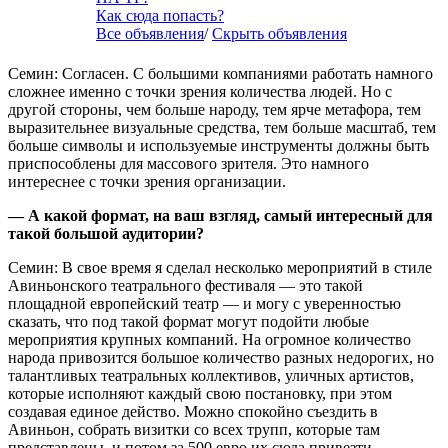
Как сюда попасть?
Все объявления
/
Скрыть объявления
Семин: Согласен. С большими компаниями работать намного
сложнее именно с точки зрения количества людей. Но с
другой стороны, чем больше народу, тем ярче метафора, тем
выразительнее визуальные средства, тем больше масштаб, тем
больше символы и используемые инструменты должны быть
приспособлены для массового зрителя. Это намного
интереснее с точки зрения организации.
— А какой формат, на ваш взгляд, самый интересный для
такой большой аудитории?
Семин: В свое время я сделал несколько мероприятий в стиле
Авиньонского театрального фестиваля — это такой
площадной европейский театр — и могу с уверенностью
сказать, что под такой формат могут подойти любые
мероприятия крупных компаний. На огромное количество
народа привозится большое количество разных недорогих, но
талантливых театральных коллективов, уличных артистов,
которые исполняют каждый свою постановку, при этом
создавая единое действо. Можно спокойно съездить в
Авиньон, собрать визитки со всех трупп, которые там
представлены, и потом за 500 евро их сюда привезти.