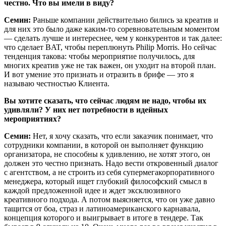
честно. Что вы имели в виду?
Семин:
Раньше компании действительно бились за креатив и
для них это было даже каким-то соревновательным моментом
— сделать лучше и интереснее, чем у конкурентов и так далее:
что сделает BAT, чтобы переплюнуть Philip Morris. Но сейчас
тенденция такова: чтобы мероприятие получилось, для
многих креатив уже не так важен, он уходит на второй план.
И вот умение это признать и отразить в брифе — это я
называю честностью Клиента.
Вы хотите сказать, что сейчас людям не надо, чтобы их
удивляли? У них нет потребности в идейных
мероприятиях?
Семин:
Нет, я хочу сказать, что если заказчик понимает, что
сотрудники компании, в которой он выполняет функцию
организатора, не способны к удивлению, не хотят этого, он
должен это честно признать. Надо вести откровенный диалог
с агентством, а не строить из себя супермегакорпоративного
менеджера, который ищет глубокий философский смысл в
каждой предложенной идее и ждет эксклюзивного
креативного подхода. А потом выясняется, что он уже давно
тащится от боа, страз и латиноамериканского карнавала,
концепция которого и выигрывает в итоге в тендере. Так