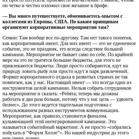
он четко и честно изложил свое желание в брифе.
— Вы много путешествуете, обмениваетесь опытом с
коллегами из Европы, США. По каким принципам
организуют корпоративные мероприятия там?
Семин: Там вообще все по-другому. Там нет такого понятия,
как корпоративный ивент. Для них ивент — это не единичное
событие, это не праздник, это всегда следствие большой
кампании. Мероприятие не бывает само по себе. По крайней
мере на это не тратятся большие бюджеты, для этого не
привлекаются бюджеты. Люди просто собираются, едут на
природу ловить рыбу или просто идут в парк развлечений.
Формат корпоративного отдыха в развитых странах не так
помпезен, как у нас. Настоящий ивент — это всегда один из
инструментов целой кампании. Нельзя собрать сотрудников
на мероприятие и сказать: «Ребята, теперь мы должны
работать в два раза больше, потому что у нас цель — удвоить
бизнес». До этого ведется тщательная подготовка с
использованием разных инструментов коммуникации.
Мероприятие, как правило, становится финалом,
кульминацией этой интегрированной кампании. Это
называется событийный маркетинг. А не просто «собрались
побухать в “Форум Холле”». Но нашей индустрии до этого
еще очень далеко.