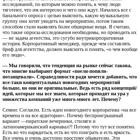
исследований, по которым можно понять, к чему люди
тяготеют, что им интересно и чего они ждут. Началось все с
банального опроса с целью выяснить, какую музыкальную
группу они хотят увидеть на мероприятии, потом таким
способом стали выявлять более обширные вещи. Я считаю,
что такие опросы-исследования необходимы, но проводить их
— не задача агентства, это сугубо внутрикорпоративная
история. Корпоративный менеджер, прежде чем составлять
бриф для агентства, должен выяснить и понять, «о чем вообще
его люди».
— Мы говорили, что тенденция на рынке сейчас такова,
что многие выбирают формат «поели-попили-
потанцевали». Справедливости ради хочется добавить, что
все-таки концептуальных новогодних мероприятий
больше, но они не оригинальные. Ведь есть ряд концепций/
идей, которые мы все знаем, которые проходят на ура у
множества компаний уже много-много лет. Почему?
Семин: Согласен. Есть идеи новогоднего корпоратива «на все
времена и на все аудитории». Почему беспроигрышный
вариант —пиратские вечеринки, стиляги и
латиноамериканский карнавал?! Потому что тут все понятно.
Есть во что нарядиться, есть во что поиграть и есть яркость.
Все очень и очень доступно простому обывателю. Эти