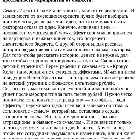
Семин: Идея от бюджета не зависит, зависит ее реализация. В
зависимости от имеющихся средств нужно будет выбирать
инструменты для выражения идеи, но это не может стать
фактором отказа от идеи. Конечно, если ваша цель —
произвести сумасшедший wow-эффект своим мероприятием
на партнеров и важных клиентов, это потребует
значительного бюджета. С другой стороны, для рассказа
истории бюджет является самым незначительным фактором.
Для того чтобы рассказать историю, деньги не нужны, для
того чтобы ее проиллюстрировать — нужны. Сколько стоит
детский утренник?! Берем ребенка и сажаем его в «Крокус
Холл» на мероприятие с суперспецэффектами, 5D-мэппингом
и ведущим Ваней Ургантом — и отправляем этого же ребенка
на детский утренник с бюджетом пять тысяч рублей.
Согласитесь, максимально увлеченный и изменившийся он
уйдет после мероприятия за пять тысяч рублей. Нужно четко
понимать: есть понятие «аттракцион» — это эффект ради
эффекта, я переживаю здесь и сейчас и забываю об этом. А
есть понятие «смысл», который мы оставляем в сердце,
сознании человека. Вот так и мероприятия — бывают
аттракционы, а бывают «со смыслом». И все зависит только
от того, что хочет и что важно для Клиента. Хочет ли он,
чтобы его сотрудники задумались и изменились, или он хочет
их просто потусить, произвести впечатление. Главное, чтобы