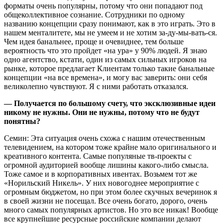
форматы очень популярны, потому что они попадают под
общеколлективное сознание. Сотрудники по одному
названию концепции сразу понимают, как в это играть. Это в
нашем менталитете, мы не умеем и не хотим за-ду-мы-вать-ся.
Чем идея банальнее, проще и очевиднее, тем больше
вероятность что это пройдет «на ура» у 90% людей. Я знаю
одно агентство, кстати, один из самых сильных игроков на
рынке, которое предлагает Клиентам только такие банальные
концепции «на все времена», и могу вас заверить: они себя
великолепно чувствуют. Я с ними работать отказался.
— Получается по большому счету, что эксклюзивные идеи
никому не нужны. Они не нужны, потому что не будут
понятны?
Семин: Эта ситуация очень схожа с нашим отечественным
телевидением, на котором тоже крайне мало оригинального и
креативного контента. Самые популяные тв-проекты с
огромной аудиторией вообще лишины какого-либо смысла.
Тоже самое и в корпоративных ивентах. Возьмем тот же
«Норильский Никель». У них новогоднее мероприятие с
огромным бюджетом, но при этом более скучных вечеринок я
в своей жизни не посещал. Все очень богато, дорого, очень
много самых популярных артистов. Но это все никак! Вообще
все крупнейшие ресурсные российские компании делают