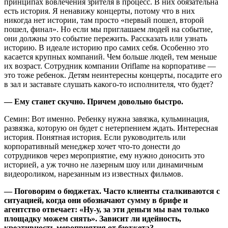
принципах вовлечения зрителя в процесс. В них обязательна
есть история. Я ненавижу концерты, потому что в них
никогда нет истории, там просто «первый пошел, второй
пошел, финал». Но если мы приглашаем людей на событие,
они должны это событие пережить. Рассказать или узнать
историю. В идеале историю про самих себя. Особенно это
касается крупных компаний. Чем больше людей, тем меньше
их возраст. Сотрудник компании Oriflame на корпоративе —
это тоже ребенок. Детям неинтересны концерты, посадите его
в зал и заставьте слушать какого-то исполнителя, что будет?
— Ему станет скучно. Причем довольно быстро.
Семин: Вот именно. Ребенку нужна завязка, кульминация,
развязка, которую он будет с нетерпением ждать. Интересная
история. Понятная история. Если руководитель или
корпоративный менеджер хочет что-то донести до
сотрудников через мероприятие, ему нужно доносить это
историей, а уж точно не лазерным шоу или динамичным
видеороликом, нарезанным из известных фильмов.
— Поговорим о бюджетах. Часто клиенты сталкиваются с
ситуацией, когда они обозначают сумму в брифе и
агентство отвечает: «Ну-у, за эти деньги мы вам только
площадку можем снять». Зависит ли идейность,
креативность мероприятия от бюджета?