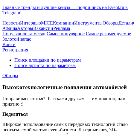
Главные тренды и лучшие кейсы — подпишись на Event.ru в
Telegram!
Новости
Интервью
MICE
Компании
Инструменты
Обзоры
Детали
Афиша
Авторы
Вакансии
Реклама
Популярное за месяц
Самое популярное
Самое рекомендуемое
Золотой запас
Войти
Регистрация
Поиск площадки по параметрам
Поиск артиста по параметрам
Обзоры
Высокотехнологичные появления автомобилей
Понравилась статья?! Расскажи друзьям — им полезно, нам
приятно :)
Поделиться
Широкое использование самых передовых технологий стало
неотъемлемой частью event-бизнеса. Лазерные шоу, 3D-