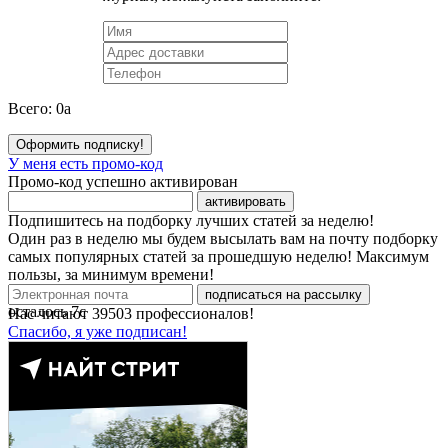
Всего:
0
a
Оформить подписку!
У меня есть промо-код
Промо-код успешно активирован
активировать
Подпишитесь на подборку лучших статей за неделю!
Один раз в неделю мы будем высылать вам на почту подборку
самых популярных статей за прошедшую неделю! Максимум
пользы, за минимум времени!
подписаться на рассылку
осталось
7
с
Нас читают
39503
профессионалов!
Спасибо, я уже подписан!