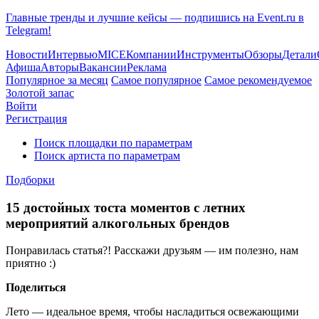
Главные тренды и лучшие кейсы — подпишись на Event.ru в
Telegram!
Новости
Интервью
MICE
Компании
Инструменты
Обзоры
Детали
Афиша
Авторы
Вакансии
Реклама
Популярное за месяц
Самое популярное
Самое рекомендуемое
Золотой запас
Войти
Регистрация
Поиск площадки по параметрам
Поиск артиста по параметрам
Подборки
15 достойных тоста моментов с летних
мероприятий алкогольных брендов
Понравилась статья?! Расскажи друзьям — им полезно, нам
приятно :)
Поделиться
Лето — идеальное время, чтобы насладиться освежающими