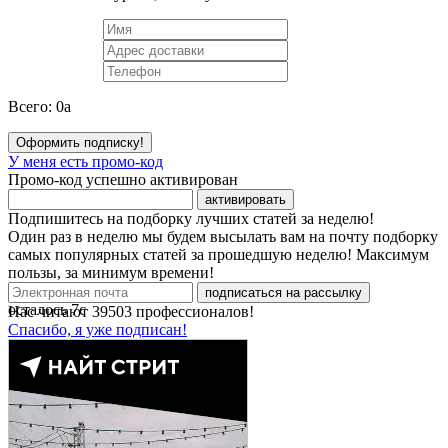
Всего:
0
a
Оформить подписку!
У меня есть промо-код
Промо-код успешно активирован
активировать
Подпишитесь на подборку лучших статей за неделю!
Один раз в неделю мы будем высылать вам на почту подборку
самых популярных статей за прошедшую неделю! Максимум
пользы, за минимум времени!
подписаться на рассылку
осталось
7
с
Нас читают
39503
профессионалов!
Спасибо, я уже подписан!