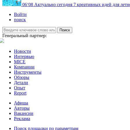
06
‘08
Актуально сегодня
7 креативных идей для летн
Войти
поиск
Поиск
Генеральный партнер:
Новости
Интервью
MICE
Компании
Инструменты
Обзоры
Детали
Опыт
Report
Афиша
Авторы
Вакансии
Реклама
Поиск площадки по параметрам