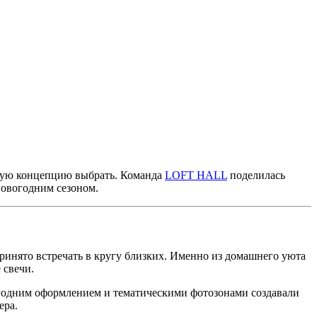
акую концепцию выбрать. Команда
LOFT HALL
поделилась
новогодним сезоном.
инято встречать в кругу близких. Именно из домашнего уюта
 свечи.
овогодним оформлением и тематическими фотозонами создавали
ера.