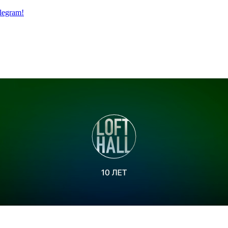
legram!