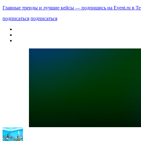
Главные тренды и лучшие кейсы — подпишись на Event.ru в Te
подписаться
подписаться