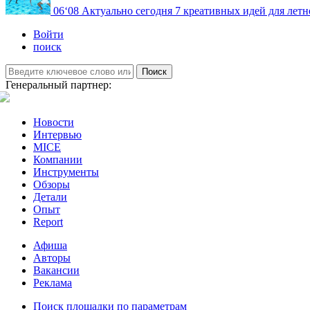
06
‘08
Актуально сегодня
7 креативных идей для летн
Войти
поиск
Поиск
Генеральный партнер:
Новости
Интервью
MICE
Компании
Инструменты
Обзоры
Детали
Опыт
Report
Афиша
Авторы
Вакансии
Реклама
Поиск площадки по параметрам