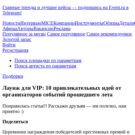
Главные тренды и лучшие кейсы — подпишись на Event.ru в
Telegram!
Новости
Интервью
MICE
Компании
Инструменты
Обзоры
Детали
Афиша
Авторы
Вакансии
Реклама
Популярное за месяц
Самое популярное
Самое рекомендуемое
Золотой запас
Войти
Регистрация
Поиск площадки по параметрам
Поиск артиста по параметрам
Подборки
Лаунж для VIP: 10 привлекательных идей от
организаторов событий прошедшего лета
Понравилась статья?! Расскажи друзьям — им полезно, нам
приятно :)
Поделиться
Церемонии награждения победителей престижных премий и