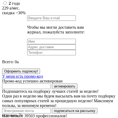
2
года
229
a
/мес.
скидка
~30%
Чтобы мы могли доставить вам
журнал, пожалуйста заполните:
Всего:
0
a
Оформить подписку!
У меня есть промо-код
Промо-код успешно активирован
активировать
Подпишитесь на подборку лучших статей за неделю!
Один раз в неделю мы будем высылать вам на почту подборку
самых популярных статей за прошедшую неделю! Максимум
пользы, за минимум времени!
подписаться на рассылку
осталось
7
с
Нас читают
39503
профессионалов!