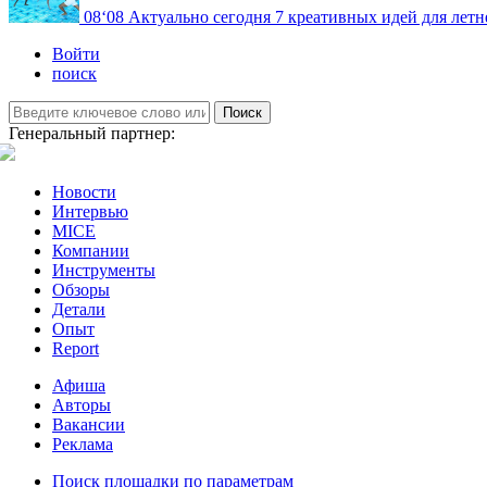
08
‘08
Актуально сегодня
7 креативных идей для летн
Войти
поиск
Поиск
Генеральный партнер:
Новости
Интервью
MICE
Компании
Инструменты
Обзоры
Детали
Опыт
Report
Афиша
Авторы
Вакансии
Реклама
Поиск площадки по параметрам