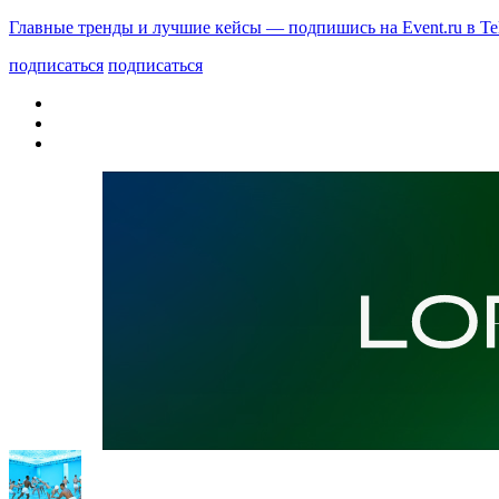
Главные тренды и лучшие кейсы — подпишись на Event.ru в Te
подписаться
подписаться