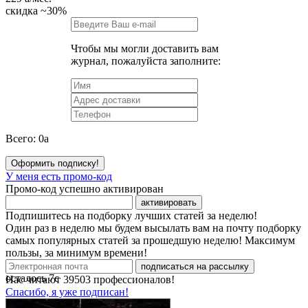
скидка
~30%
Чтобы мы могли доставить вам
журнал, пожалуйста заполните:
Всего:
0
a
Оформить подписку!
У меня есть промо-код
Промо-код успешно активирован
активировать
Подпишитесь на подборку лучших статей за неделю!
Один раз в неделю мы будем высылать вам на почту подборку
самых популярных статей за прошедшую неделю! Максимум
пользы, за минимум времени!
подписаться на рассылку
осталось
7
с
Нас читают
39503
профессионалов!
Спасибо, я уже подписан!