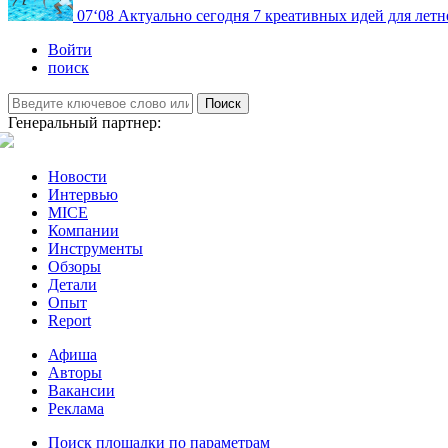
07
‘08
Актуально сегодня
7 креативных идей для летн
Войти
поиск
Поиск
Генеральный партнер:
Новости
Интервью
MICE
Компании
Инструменты
Обзоры
Детали
Опыт
Report
Афиша
Авторы
Вакансии
Реклама
Поиск площадки по параметрам