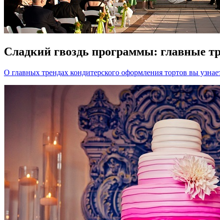
Сладкий гвоздь программы: главные т
О главных трендах кондитерского оформления тортов вы узнае