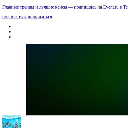
Главные тренды и лучшие кейсы — подпишись на Event.ru в Te
подписаться
подписаться