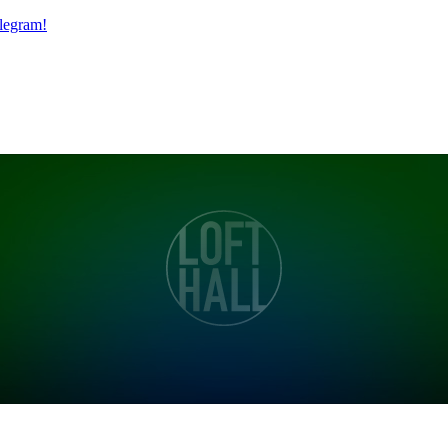
legram!