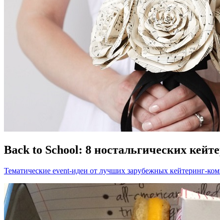
Back to School: 8 ностальгических кейт
Тематические event-идеи от лучших зарубежных кейтеринг-ком