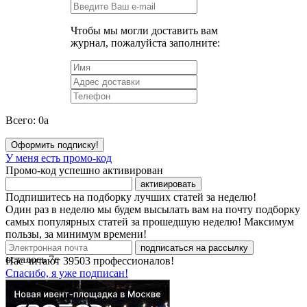
Чтобы мы могли доставить вам
журнал, пожалуйста заполните:
Всего:
0
a
Оформить подписку!
У меня есть промо-код
Промо-код успешно активирован
активировать
Подпишитесь на подборку лучших статей за неделю!
Один раз в неделю мы будем высылать вам на почту подборку
самых популярных статей за прошедшую неделю! Максимум
пользы, за минимум времени!
подписаться на рассылку
осталось
7
с
Нас читают
39503
профессионалов!
Спасибо, я уже подписан!